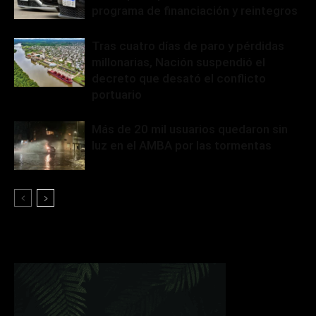
programa de financiación y reintegros
Tras cuatro días de paro y pérdidas
millonarias, Nación suspendió el
decreto que desató el conflicto
portuario
Más de 20 mil usuarios quedaron sin
luz en el AMBA por las tormentas