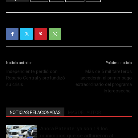
Noticia anterior
Próxima noticia
Independiente perdió con
Más de 5 mil tareferos
Rosario Central y profundizó
accederán al primer pago
su crisis
extraordinario del programa
Intercosecha
NOTICIAS RELACIONADAS
MÁS DEL AUTOR
Ahora Patente: ya son 19 los
municipios que se adhirieron al