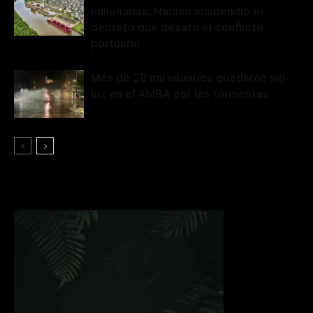
millonarias, Nación suspendió el
decreto que desató el conflicto
portuario
Más de 20 mil usuarios quedaron sin
luz en el AMBA por las tormentas