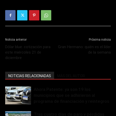
Noticia anterior
Próxima noticia
Dólar blue: cotización para
Gran Hermano: quién es el líder
este miércoles 21 de
de la semana
diciembre
NOTICIAS RELACIONADAS
MÁS DEL AUTOR
Ahora Patente: ya son 19 los
municipios que se adhirieron al
programa de financiación y reintegros
Tras cuatro días de paro y pérdidas