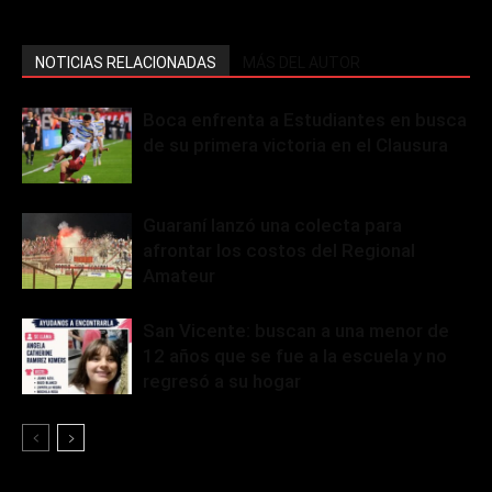
NOTICIAS RELACIONADAS
MÁS DEL AUTOR
Boca enfrenta a Estudiantes en busca
de su primera victoria en el Clausura
Guaraní lanzó una colecta para
afrontar los costos del Regional
Amateur
San Vicente: buscan a una menor de
12 años que se fue a la escuela y no
regresó a su hogar