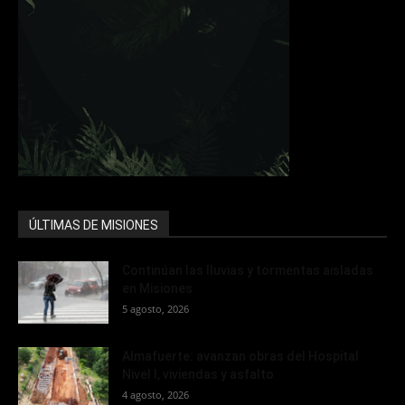
ÚLTIMAS DE MISIONES
Continúan las lluvias y tormentas aisladas
en Misiones
5 agosto, 2026
Almafuerte: avanzan obras del Hospital
Nivel I, viviendas y asfalto
4 agosto, 2026