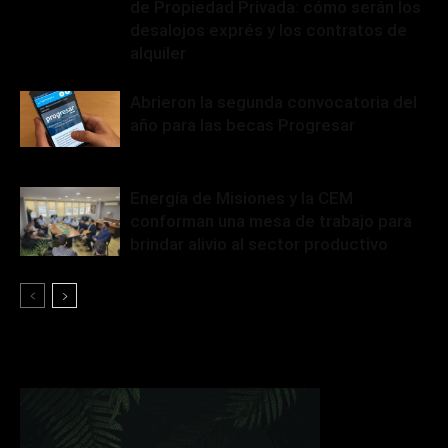
de Propiedad Privada: cómo serán los
desalojos exprés y los contratos de
alquiler
Abrieron la segunda convocatoria del
año para las becas Progresar
Energía de Misiones y la CEM
conforman una mesa de trabajo para
brindar alivio al sector productivo