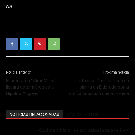
NA
Noticia anterior
Próxima noticia
El programa “Mirar Mejor”
La fábrica Dass cerraría su
llegará este miércoles a
planta en Eldorado por la
Hipólito Yrigoyen
crítica situación que atraviesa
NOTICIAS RELACIONADAS
MÁS DEL AUTOR
Qué cambia si se aprueba la nueva Ley