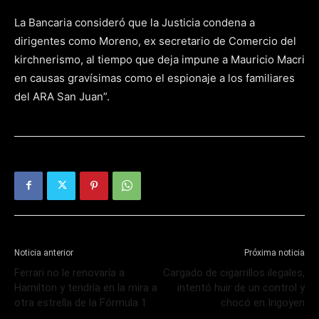
La Bancaria consideró que la Justicia condena a
dirigentes como Moreno, ex secretario de Comercio del
kirchnerismo, al tiempo que deja impune a Mauricio Macri
en causas gravísimas como el espionaje a los familiares
del ARA San Juan”.
Noticia anterior
Próxima noticia
Ferrari no le renovaría a
Cargado de cigarrillos ilegales,
Hamilton y tendría en la mira a
intentó huir de un control y
otra estrella de la Fórmula 1
chocó en Irigoyen