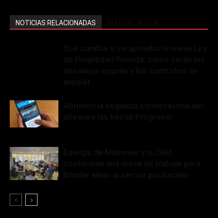
NOTICIAS RELACIONADAS
MÁS DEL AUTOR
Qué cambia si se aprueba la nueva Ley
de Propiedad Privada: cómo serán los
desalojos exprés y los contratos de
alquiler
Abrieron la segunda convocatoria del
año para las becas Progresar
Energía de Misiones y la CEM
conforman una mesa de trabajo para
brindar alivio al sector productivo