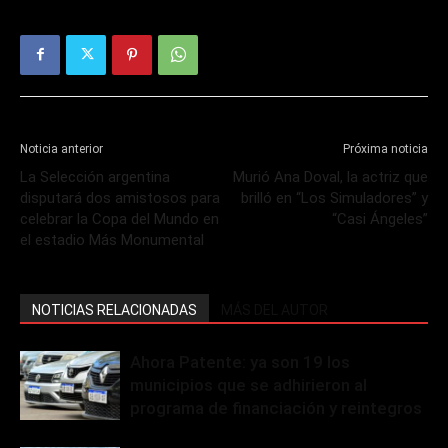
Noticia anterior
Próxima noticia
La Selección argentina
Murió Ana Doval, la actriz que
disputará dos amistosos para
brilló en “Los Simuladores” y
celebrar la Copa del Mundo en
“Casi Ángeles”
el estadio Más Monumental
NOTICIAS RELACIONADAS
MÁS DEL AUTOR
Ahora Patente: ya son 19 los
municipios que se adhirieron al
programa de financiación y reintegros