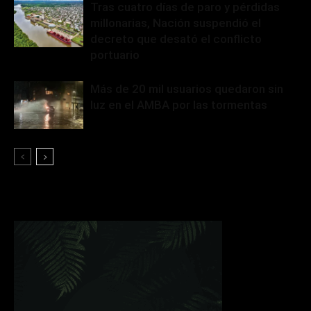
Tras cuatro días de paro y pérdidas
millonarias, Nación suspendió el
decreto que desató el conflicto
portuario
Más de 20 mil usuarios quedaron sin
luz en el AMBA por las tormentas