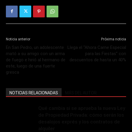
Noticia anterior
Próxima noticia
En San Pedro, un adolescente
Llega el “Ahora Carne Especial
mató a su amigo con un arma
para las Fiestas” con
de fuego e hirió al hermano de
descuentos de hasta un 40%
este, luego de una fuerte
gresca
NOTICIAS RELACIONADAS
MÁS DEL AUTOR
Qué cambia si se aprueba la nueva Ley
de Propiedad Privada: cómo serán los
desalojos exprés y los contratos de
alquiler