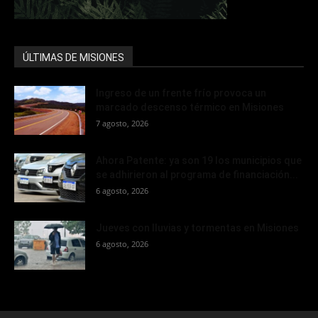
ÚLTIMAS DE MISIONES
Ingreso de un frente frío provoca un
marcado descenso térmico en Misiones
7 agosto, 2026
Ahora Patente: ya son 19 los municipios que
se adhirieron al programa de financiación...
6 agosto, 2026
Jueves con lluvias y tormentas en Misiones
6 agosto, 2026