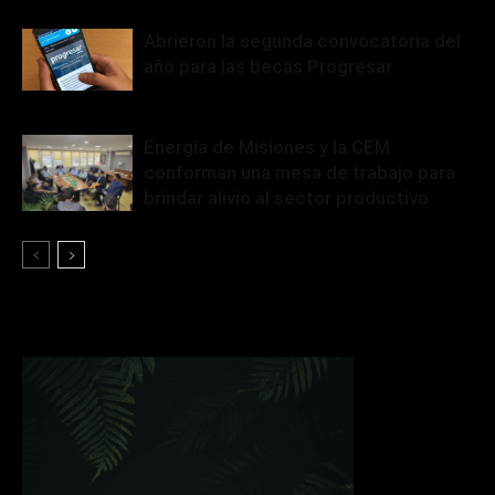
Abrieron la segunda convocatoria del
año para las becas Progresar
Energía de Misiones y la CEM
conforman una mesa de trabajo para
brindar alivio al sector productivo