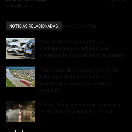
renovables
NOTICIAS RELACIONADAS
MÁS DEL AUTOR
Ahora Patente: ya son 19 los
municipios que se adhirieron al
programa de financiación y reintegros
Tras cuatro días de paro y pérdidas
millonarias, Nación suspendió el
decreto que desató el conflicto
portuario
Más de 20 mil usuarios quedaron sin
luz en el AMBA por las tormentas