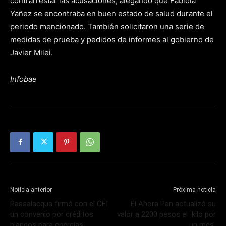
contrarrestar las acusaciones, alegando que Fabiola
Yañez se encontraba en buen estado de salud durante el
periodo mencionado. También solicitaron una serie de
medidas de prueba y pedidos de informes al gobierno de
Javier Milei.
Infobae
Noticia anterior
Próxima noticia
Passalacqua firmó con el CFI
El Ahora Pan actualizó su
un convenio por créditos
valor a 2200 pesos el kilo por
blandos para energías
un mes