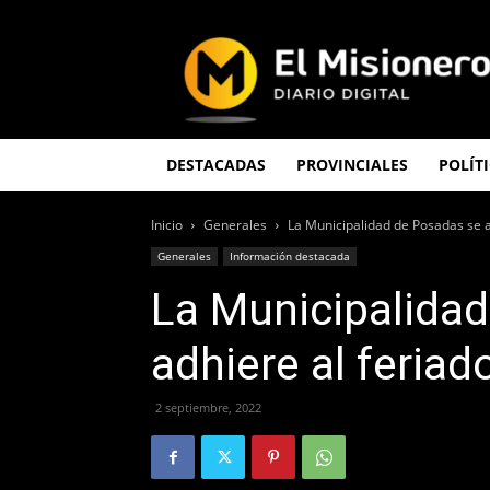
El
Misionero
DESTACADAS
PROVINCIALES
POLÍT
Inicio
Generales
La Municipalidad de Posadas se a
Generales
Información destacada
La Municipalida
adhiere al feriad
2 septiembre, 2022