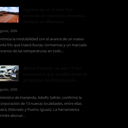
Ingreso de un frente frío
provoca un marcado descenso
térmico en Misiones
agosto, 2026
ntinúa la inestabilidad con el avance de un nuevo
ente frío que traerá lluvias, tormentas y un marcado
scenso de las temperaturas en todo...
Ahora Patente: ya son 19 los
municipios que se adhirieron al
programa de financiación...
agosto, 2026
 ministro de Hacienda, Adolfo Safrán, confirmó la
corporación de 13 nuevas localidades, entre ellas
erá, Eldorado y Puerto Iguazú. La herramienta
rmite abonar...