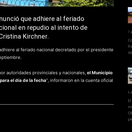
unció que adhiere al feriado
ional en repudio al intento de
7 
Cristina Kirchner.
Co
fr
dhiere al feriado nacional decretado por el presidente
de
eptiembre.
or autoridades provinciales y nacionales,
el Municipio
ara el día de la fecha
”, informaron en la cuenta oficial
6 
El
in
Ob
pe