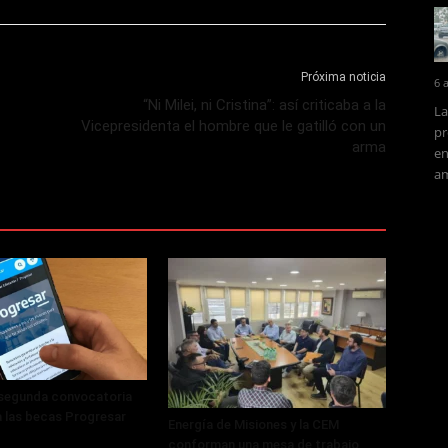
Próxima noticia
6 
“Ni Milei, ni Cristina”: así criticaba a la
La
Vicepresidenta el hombre que le gatilló con un
pr
arma
en
am
 segunda convocatoria
a las becas Progresar
Energía de Misiones y la CEM
conforman una mesa de trabajo