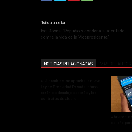
Noticia anterior
Ing. Rovira: “Repudio y condena al atentado
contra la vida de la Vicepresidenta”
NOTICIAS RELACIONADAS
MÁS DEL AUTOR
Qué cambia si se aprueba la nueva
Ley de Propiedad Privada: cómo
serán los desalojos exprés y los
contratos de alquiler
Abrieron la
del año par