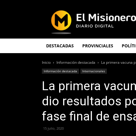
El
Misionero
DESTACADAS
PROVINCIALES
POLÍT
Inicio
Información destacada
La primera vacuna pr
Información destacada
Internacionales
La primera vacu
dio resultados po
fase final de en
15 julio, 2020