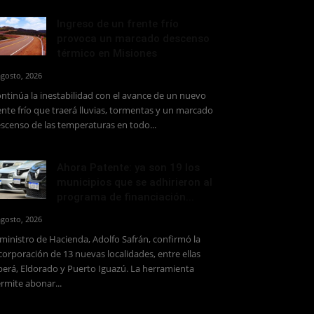
Ingreso de un frente frío
provoca un marcado descenso
térmico en Misiones
agosto, 2026
ntinúa la inestabilidad con el avance de un nuevo
ente frío que traerá lluvias, tormentas y un marcado
scenso de las temperaturas en todo...
Ahora Patente: ya son 19 los
municipios que se adhirieron al
programa de financiación...
agosto, 2026
 ministro de Hacienda, Adolfo Safrán, confirmó la
corporación de 13 nuevas localidades, entre ellas
erá, Eldorado y Puerto Iguazú. La herramienta
rmite abonar...