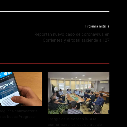
Próxima noticia
Reportan nuevo caso de coronavirus en
Corrientes y el total asciende a 127
 segunda convocatoria
a las becas Progresar
Energía de Misiones y la CEM
conforman una mesa de trabajo