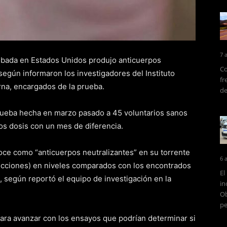
7 
robada en Estados Unidos produjo anticuerpos
Co
según informaron los investigadores del Instituto
fr
rna, encargados de la prueba.
de
prueba hecha en marzo pasado a 45 voluntarios sanos
os dosis con un mes de diferencia.
noce como “anticuerpos neutralizantes” en su torrente
6 
ecciones) en niveles comparados con los encontrados
El
 según reportó el equipo de investigación en la
in
Ob
pe
ara avanzar con los ensayos que podrían determinar si