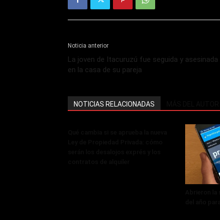
Noticia anterior
La joven de Itacuruzú fue seguida y asesinada
en la casa de su pareja
NOTICIAS RELACIONADAS
MÁS DEL AUTOR
Qué cambia si se aprueba la nueva
Ley de Propiedad Privada: cómo
serán los desalojos exprés y los
contratos de alquiler
Abrieron la
del año par