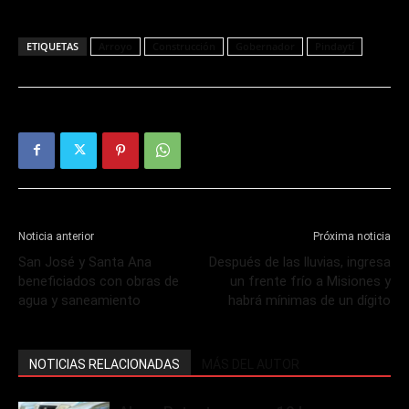
ETIQUETAS
Arroyo
Construcción
Gobernador
Pindaytí
Noticia anterior
Próxima noticia
San José y Santa Ana
Después de las lluvias, ingresa
beneficiados con obras de
un frente frío a Misiones y
agua y saneamiento
habrá mínimas de un dígito
NOTICIAS RELACIONADAS
MÁS DEL AUTOR