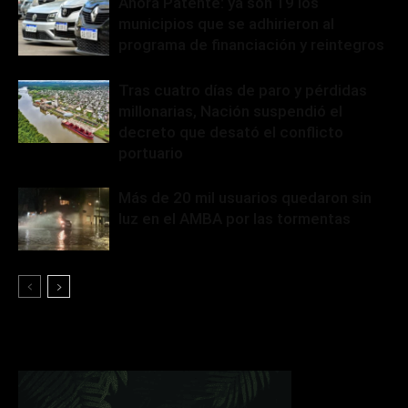
Ahora Patente: ya son 19 los
municipios que se adhirieron al
programa de financiación y reintegros
Tras cuatro días de paro y pérdidas
millonarias, Nación suspendió el
decreto que desató el conflicto
portuario
Más de 20 mil usuarios quedaron sin
luz en el AMBA por las tormentas