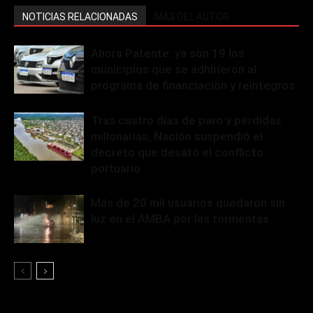
NOTICIAS RELACIONADAS
MÁS DEL AUTOR
Ahora Patente: ya son 19 los
municipios que se adhirieron al
programa de financiación y reintegros
Tras cuatro días de paro y pérdidas
millonarias, Nación suspendió el
decreto que desató el conflicto
portuario
Más de 20 mil usuarios quedaron sin
luz en el AMBA por las tormentas