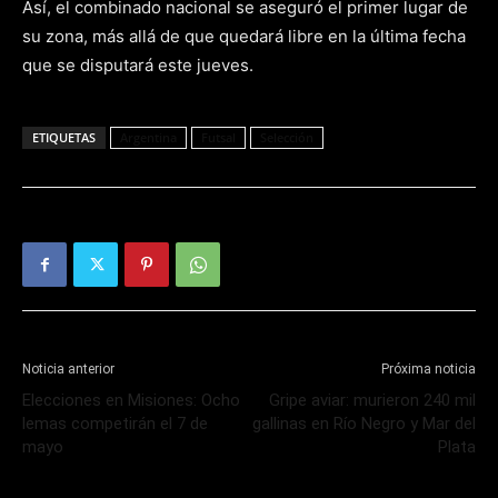
Así, el combinado nacional se aseguró el primer lugar de
su zona, más allá de que quedará libre en la última fecha
que se disputará este jueves.
ETIQUETAS
Argentina
Futsal
Selección
Noticia anterior
Próxima noticia
Elecciones en Misiones: Ocho
Gripe aviar: murieron 240 mil
lemas competirán el 7 de
gallinas en Río Negro y Mar del
mayo
Plata