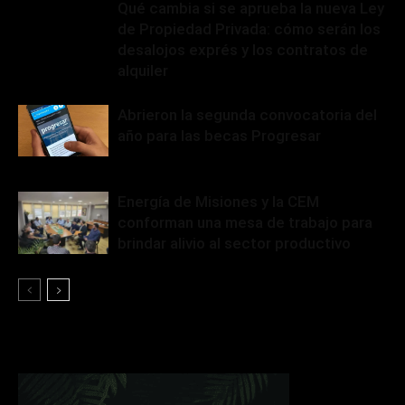
Qué cambia si se aprueba la nueva Ley
de Propiedad Privada: cómo serán los
desalojos exprés y los contratos de
alquiler
Abrieron la segunda convocatoria del
año para las becas Progresar
Energía de Misiones y la CEM
conforman una mesa de trabajo para
brindar alivio al sector productivo