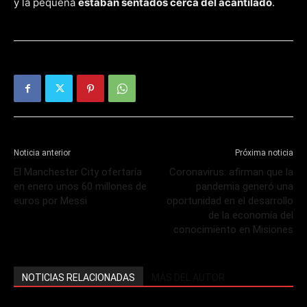
y la pequeña
estaban sentados cerca del acantilado
.
Noticia anterior
Próxima noticia
El Manchester City ofertaría
Coronavirus: afirman que la
en enero unos 60 millones de
pandemia generó una
euros por Messi
oportunidad en el desarrollo
de la economía del
conocimiento en Misiones
NOTICIAS RELACIONADAS
MÁS DEL AUTOR