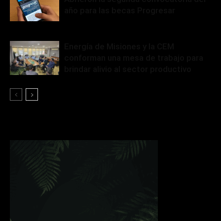
año para las becas Progresar
Energía de Misiones y la CEM
conforman una mesa de trabajo para
brindar alivio al sector productivo