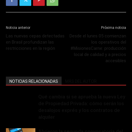
Noticia anterior
Próxima noticia
Las nuevas cepas detectadas
Desde el lunes 05 comienzan
en Brasil profundizan las
los operativos del
restricciones en la región
#MisionesCarne: producción
local de calidad y a precios
accesibles
NOTICIAS RELACIONADAS
MÁS DEL AUTOR
Qué cambia si se aprueba la nueva Ley
de Propiedad Privada: cómo serán los
desalojos exprés y los contratos de
alquiler
Abrieron la segunda convocatoria del