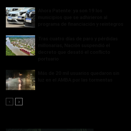
Ahora Patente: ya son 19 los
municipios que se adhirieron al
programa de financiación y reintegros
Tras cuatro días de paro y pérdidas
millonarias, Nación suspendió el
decreto que desató el conflicto
portuario
Más de 20 mil usuarios quedaron sin
luz en el AMBA por las tormentas