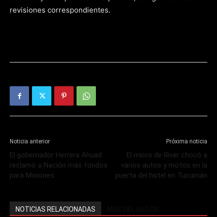
revisiones correspondientes.
Noticia anterior
Próxima noticia
El gobernador Herrera Ahuad
El micro de River chocó a
reclamó a Nación más fondos
varios autos y motos en la
para Misiones
puerta del hotel en Tucumán
NOTICIAS RELACIONADAS
MÁS DEL AUTOR