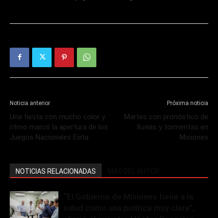
Noticia anterior
Próxima noticia
Una fiesta con mucho color y
Martes con pronóstico de
ritmo marcó la apertura de los
lluvias y tormentas en
Juegos Nacionales Evita
Misiones
NOTICIAS RELACIONADAS
MÁS DEL AUTOR
“El Gobierno de Misiones tiene a la
salud como una política muy clara”,