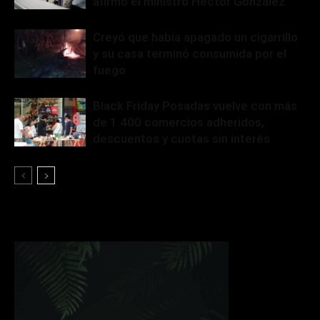
afirmó el ministro Héctor González
Creyó que había apagado un cigarrillo
y su casa terminó consumida por el
fuego
Black Friday Posadas vuelve con más
de 1.400 comercios adheridos,
descuentos y cuotas sin interés