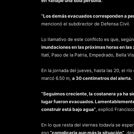
en Yahapé una sola persona.
“Los demás evacuados corresponden a pers
mencionó el subdirector de Defensa Civil.
Lo llamativo de este conflicto es que, segú
inundaciones en las próximas horas en las 
Itatí, Paso de la Patria, Empedrado, Bella Vi
En la jornada del jueves, hasta las 20, el río
marcó 6.50 m,
a 30 centímetros del alerta.
“Seguimos creciente, la costanera ya ha s
lugar fueron evacuados. Lamentablemente
construir está bajo agua”
, explicó Francisc
En lo que resta del viernes todavía se espe
eso
“complicaría aun más la situación”
, de