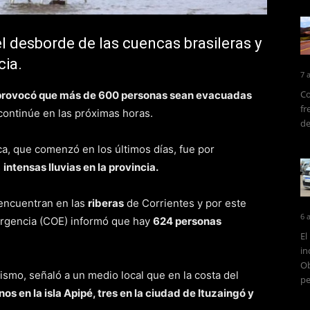
 desborde de las cuencas brasileras y
cia.
7 
Co
y provocó que más de 600 personas sean evacuadas
fr
continúe en las próximas horas.
de
ca, que comenzó en los últimos días, fue por
s
intensas lluvias en la provincia.
 encuentran en las
riberas
de Corrientes y por este
6 
rgencia (COE) informó que hay
624 personas
El
in
Ob
ismo, señaló a un medio local que en la costa del
pe
os en la isla Apipé, tres en la ciudad de Ituzaingó y