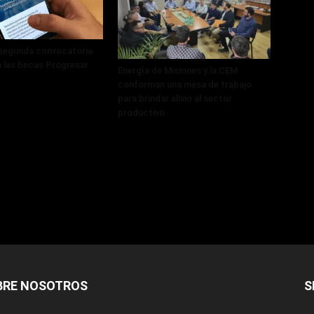
 segunda convocatoria
a las becas Progresar
Energía de Misiones y la CEM
conforman una mesa de trabajo
para brindar alivio al sector
productivo
BRE NOSOTROS
S