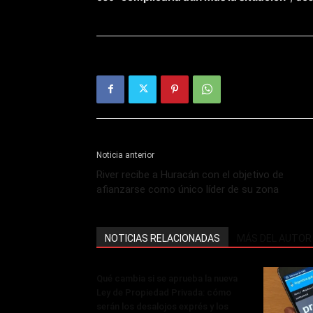
Noticia anterior
River recibe a Huracán con el objetivo de
afianzarse como único líder de su zona
NOTICIAS RELACIONADAS
MÁS DEL AUTOR
Qué cambia si se aprueba la nueva
Ley de Propiedad Privada: cómo
serán los desalojos exprés y los