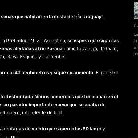
onas que habitan en la costa del río Uruguay”
,
6 
La
n la Prefectura Naval Argentina,
se espera que sigan las
pr
en
zonas aledañas al río Paraná
como Ituzaingó, Itá Ibaté,
am
sta, Goya, Esquina y Corrientes.
creció 43 centímetros y sigue en aumento
. El registro
ido desbordada. Varios comercios que funcionan en el
, un parador importante nuevo que se acaba de
o Romero, intendente de Itatí.
ran
ráfagas de viento que superen los 60 km/h
y
stacaron.