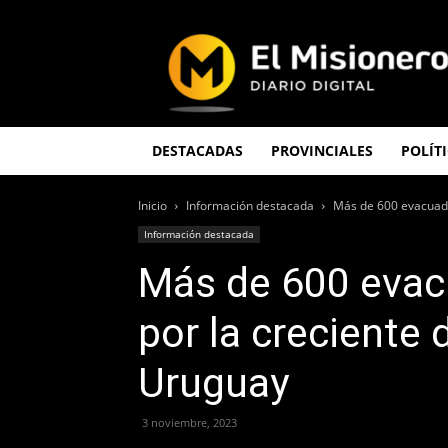
El
Misionero
DESTACADAS
PROVINCIALES
POLÍT
Inicio
Información destacada
Más de 600 evacuados
Información destacada
Más de 600 evac
por la creciente 
Uruguay
3 noviembre, 2023