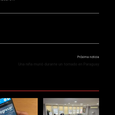
Próxima noticia
Una niña murió durante un tornado en Paraguay