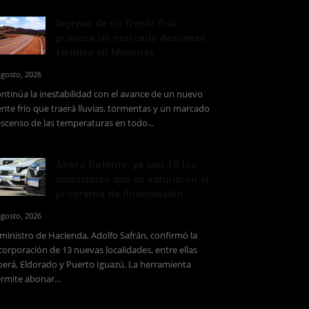
Ingreso de un frente frío
provoca un marcado descenso
térmico en Misiones
agosto, 2026
ntinúa la inestabilidad con el avance de un nuevo
ente frío que traerá lluvias, tormentas y un marcado
scenso de las temperaturas en todo...
Ahora Patente: ya son 19 los
municipios que se adhirieron al
programa de financiación...
agosto, 2026
 ministro de Hacienda, Adolfo Safrán, confirmó la
corporación de 13 nuevas localidades, entre ellas
erá, Eldorado y Puerto Iguazú. La herramienta
rmite abonar...