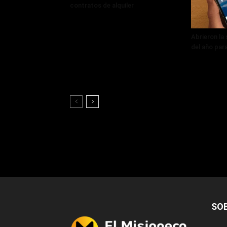
contratos de alquiler
Abrieron la
del año par
SO