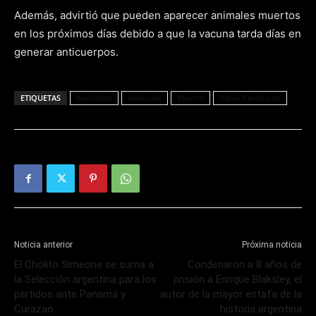
Además, advirtió que pueden aparecer animales muertos
en los próximos días debido a que la vacuna tarda días en
generar anticuerpos.
ETIQUETAS
Andresito
Animales
Muerte
Rabia Paresiante
Noticia anterior
Próxima noticia
El Cholito Simeone se suma a
Condenaron a 8 años de
la Selección argentina para los
prisión a Enrique Blaksley, el
partidos ante Panamá y
autor de la mayor estafa de la
Curazao
historia argentina