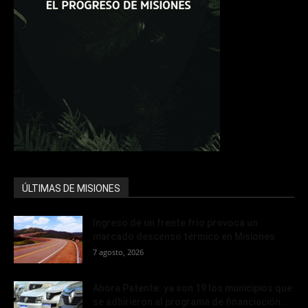
ÚLTIMAS DE MISIONES
Ingreso de un frente frío provoca un
marcado descenso térmico en Misiones
7 agosto, 2026
Ahora Patente: ya son 19 los municipios que
se adhirieron al programa de financiación...