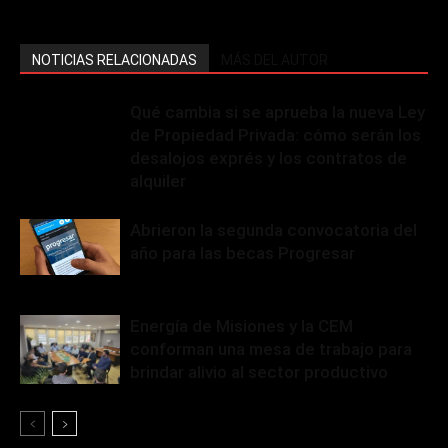
NOTICIAS RELACIONADAS
MÁS DEL AUTOR
Qué cambia si se aprueba la nueva Ley
de Propiedad Privada: cómo serán los
desalojos exprés y los contratos de
alquiler
Abrieron la segunda convocatoria del
año para las becas Progresar
Energía de Misiones y la CEM
conforman una mesa de trabajo para
brindar alivio al sector productivo