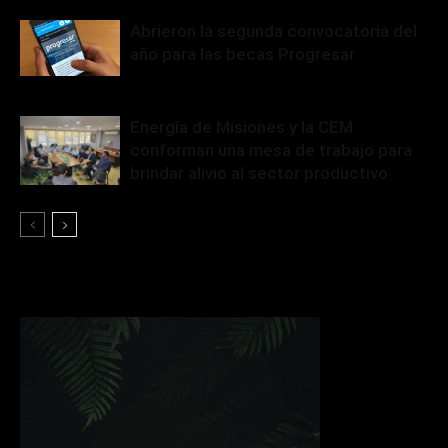
Abrieron la segunda convocatoria del
año para las becas Progresar
Energía de Misiones y la CEM
conforman una mesa de trabajo para
brindar alivio al sector productivo