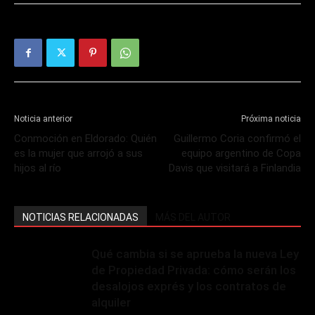
Noticia anterior
Próxima noticia
Conmoción en Eldorado: Quién
Guillermo Coria confirmó el
es la mujer que arrojó a sus
equipo argentino de Copa
hijos al río
Davis que visitará a Finlandia
NOTICIAS RELACIONADAS
MÁS DEL AUTOR
Qué cambia si se aprueba la nueva Ley
de Propiedad Privada: cómo serán los
desalojos exprés y los contratos de
alquiler