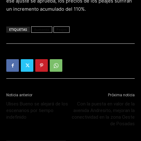
ese ajuste se aprueba, los precios de los peajes sufrirán
un incremento acumulado del 110%.
ETIQUETAS
Aumento
Peajes
Noticia anterior
Próxima noticia
Ulises Bueno se alejará de los
Con la puesta en valor de la
escenarios por tiempo
avenida Andresito, mejoran la
indefinido
conectividad en la zona Oeste
de Posadas