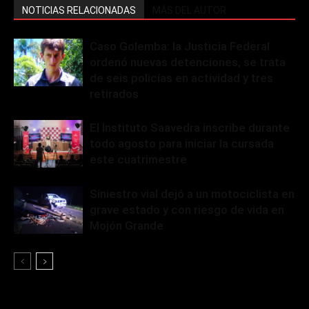
NOTICIAS RELACIONADAS
MÁS DEL AUTOR
Caso Golemba: la Justicia Federal
ordenó nuevas detenciones, se trata
de seis policías en actividad y tres
retirados
El Instituto Saavedra inscribe durante
todo agosto para iniciar la cursada
este cuatrimestre
Siniestro vial dejó a un motociclista en
grave estado y con riesgo de vida en
Mojón Grande