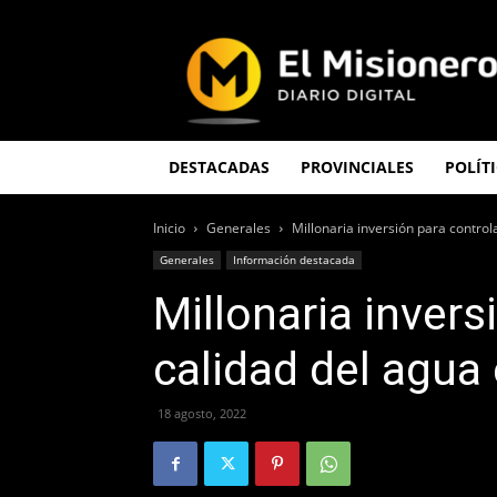
El
Misionero
DESTACADAS
PROVINCIALES
POLÍT
Inicio
Generales
Millonaria inversión para control
Generales
Información destacada
Millonaria invers
calidad del agua
18 agosto, 2022