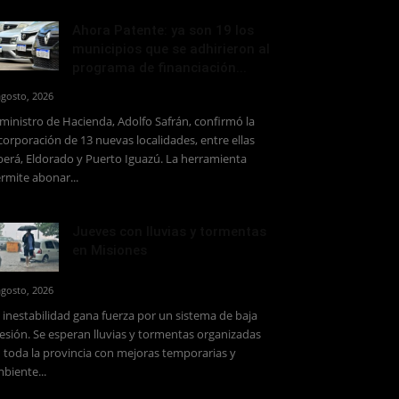
Ahora Patente: ya son 19 los
municipios que se adhirieron al
programa de financiación...
agosto, 2026
 ministro de Hacienda, Adolfo Safrán, confirmó la
corporación de 13 nuevas localidades, entre ellas
erá, Eldorado y Puerto Iguazú. La herramienta
rmite abonar...
Jueves con lluvias y tormentas
en Misiones
agosto, 2026
 inestabilidad gana fuerza por un sistema de baja
esión. Se esperan lluvias y tormentas organizadas
 toda la provincia con mejoras temporarias y
biente...