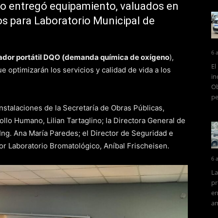
to entregó equipamiento, valuados en
s para Laboratorio Municipal de
6 
zador portátil DQO (demanda química de oxígeno
),
El
 optimizarán los servicios y calidad de vida a los
in
Ob
pe
instalaciones de la Secretaría de Obras Públicas,
ollo Humano, Lilian Tartaglino; la Directora General de
 Ing. Ana María Paredes; el Director de Seguridad e
or Laboratorio Bromatológico, Aníbal Frischeisen.
6 
La
pr
en
am