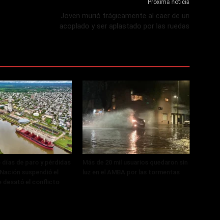
Próxima noticia
Joven murió trágicamente al caer de un
acoplado y ser aplastado por las ruedas
 días de paro y pérdidas
Más de 20 mil usuarios quedaron sin
, Nación suspendió el
luz en el AMBA por las tormentas
 desató el conflicto