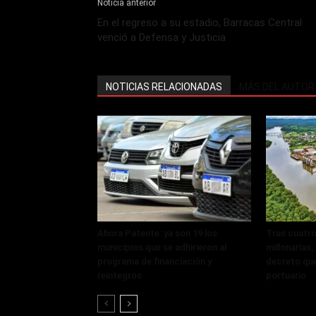
Noticia anterior
En el regreso a su estadio, Barracas Central
venció a Defensa y Justicia
NOTICIAS RELACIONADAS
MÁS DEL AUTOR
Ahora Patente: ya son 19 los
Tras cuatro
municipios que se adhirieron al
millonarias
programa de financiación y
decreto que
reintegros
portuario