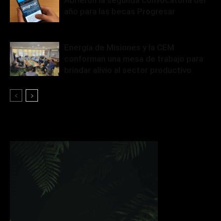
año para las becas Progresar
Energía de Misiones y la CEM
conforman una mesa de trabajo para
brindar alivio al sector productivo