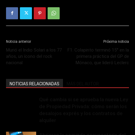
Noticia anterior
Próxima noticia
Murió el Indio Solari a los 77
F1: Colapinto terminó 15° en la
años, un ícono del rock
primera práctica del GP de
nacional
Mónaco, que lideró Leclerc
NOTICIAS RELACIONADAS
MÁS DEL AUTOR
Qué cambia si se aprueba la nueva Ley
de Propiedad Privada: cómo serán los
desalojos exprés y los contratos de
alquiler
Abrieron la segunda convocatoria del