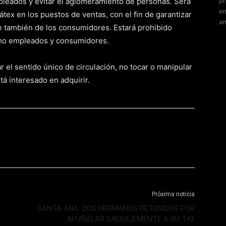
pr
mpleados y evitar el aglomeramiento de personas. Será
en
látex en los puestos de ventas, con el fin de garantizar
am
 de también de los consumidores. Estará prohibido
omo empleados y consumidores.
r el sentido único de circulación, no tocar o manipular
tá interesado en adquirir.
Próxima noticia
SANTA ANA: DOS HERMANOS DETENIDOS POR
APUÑALAR SALVAJEMENTE A SU TIO.