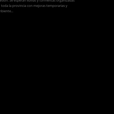
esión. Se esperan lluvias y tormentas organizadas
 toda la provincia con mejoras temporarias y
biente...