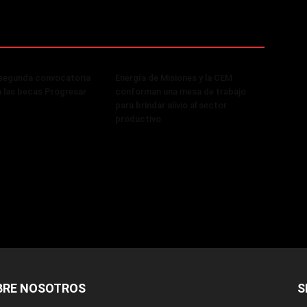
 segunda convocatoria
Energía de Misiones y la CEM
a las becas Progresar
conforman una mesa de trabajo
para brindar alivio al sector
productivo
BRE NOSOTROS
S