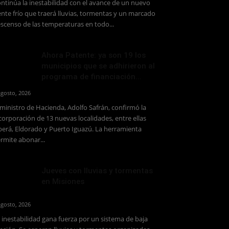
ntinúa la inestabilidad con el avance de un nuevo
ente frío que traerá lluvias, tormentas y un marcado
scenso de las temperaturas en todo...
Ahora Patente: ya son 19 los
municipios que se adhirieron al
programa de financiación...
agosto, 2026
 ministro de Hacienda, Adolfo Safrán, confirmó la
corporación de 13 nuevas localidades, entre ellas
erá, Eldorado y Puerto Iguazú. La herramienta
rmite abonar...
Jueves con lluvias y tormentas
en Misiones
agosto, 2026
 inestabilidad gana fuerza por un sistema de baja