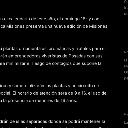
Co
fr
de
-en el calendario de este año, el domingo 18- y con
rica Misiones presenta una nueva edición de Misiones
á plantas ornamentales, aromáticas y frutales para el
6 
tarán emprendedoras viveristas de Posadas con sus
El
ra minimizar el riesgo de contagios que supone la
in
Ob
pe
án y comercializarán las plantas y un circuito de
social. El horario de atención será de 9 a 16, el uso de
ida la presencia de menores de 16 años.
6 
ndrán de islas separadas donde se podrá mantener la
La