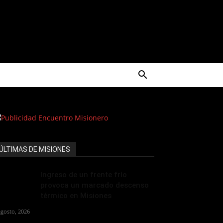
ÚLTIMAS DE MISIONES
Ingreso de un frente frío
provoca un marcado descenso
térmico en Misiones
agosto, 2026