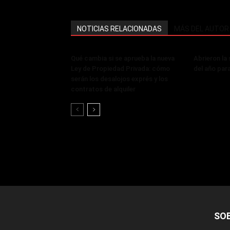
NOTICIAS RELACIONADAS
MÁS DEL AUTOR
Qué cambia si se aprueba la nueva
Abrieron la
Ley de Propiedad Privada: cómo
del año par
serán los desalojos exprés y los
contratos de alquiler
SO