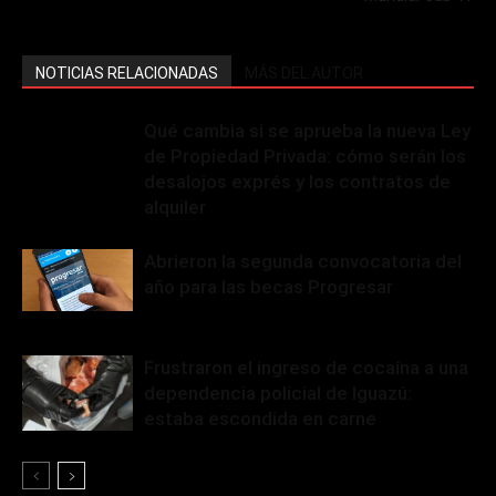
NOTICIAS RELACIONADAS
MÁS DEL AUTOR
Qué cambia si se aprueba la nueva Ley
de Propiedad Privada: cómo serán los
desalojos exprés y los contratos de
alquiler
Abrieron la segunda convocatoria del
año para las becas Progresar
Frustraron el ingreso de cocaína a una
dependencia policial de Iguazú:
estaba escondida en carne