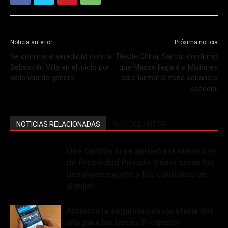
Noticia anterior
Próxima noticia
Se conoce el veredicto contra
Desde China, Sartori confirmó
Sebastián Villa en el juicio por
que Massa llegará a Misiones
violencia de género
para lanzar la zona aduanera
especial
NOTICIAS RELACIONADAS
MÁS DEL AUTOR
Qué cambia si se aprueba la nueva Ley
de Propiedad Privada: cómo serán los
desalojos exprés y los contratos de
alquiler
Abrieron la segunda convocatoria del
año para las becas Progresar