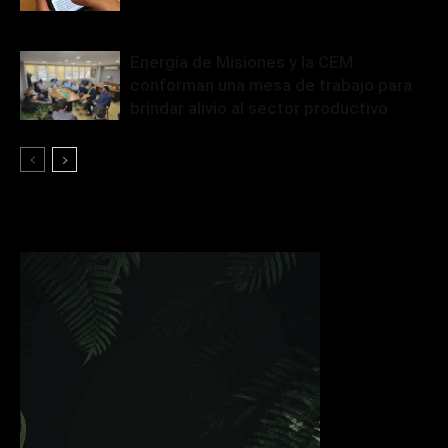
Energía de Misiones y la CEM
conforman una mesa de trabajo para
brindar alivio al sector productivo