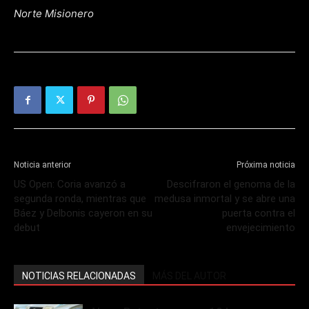
Norte Misionero
Noticia anterior
Próxima noticia
US Open: Coria avanzó a
Descifraron el genoma de la
segunda ronda, mientras que
medusa inmortal y se abre una
Báez y Delbonis cayeron en su
puerta contra el
debut
envejecimiento
NOTICIAS RELACIONADAS
MÁS DEL AUTOR