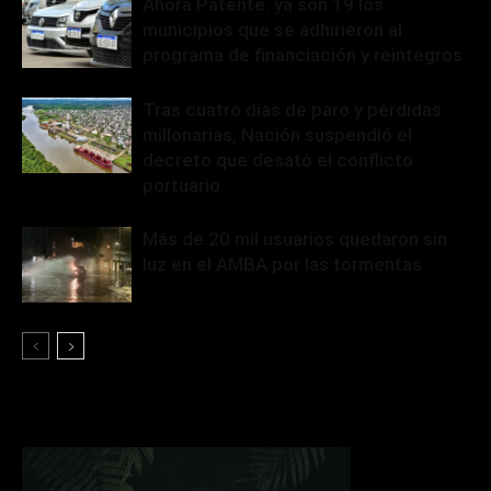
Ahora Patente: ya son 19 los
municipios que se adhirieron al
programa de financiación y reintegros
Tras cuatro días de paro y pérdidas
millonarias, Nación suspendió el
decreto que desató el conflicto
portuario
Más de 20 mil usuarios quedaron sin
luz en el AMBA por las tormentas