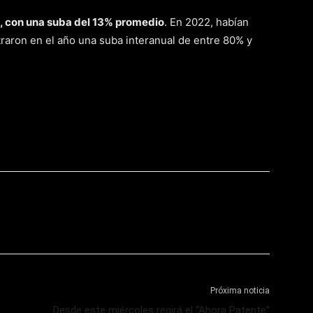
o, con una suba del 13% promedio
. En 2022, habían
traron en el año una suba interanual de entre 80% y
Próxima noticia
Desde este miércoles regirá el “Ahora Patente”