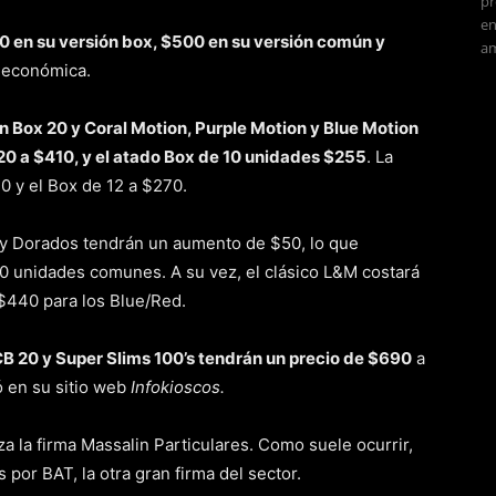
pr
en
60 en su versión box, $500 en su versión común y
am
 económica.
ón Box 20 y Coral Motion, Purple Motion y Blue Motion
20 a $410, y el atado Box de 10 unidades $255
. La
0 y el Box de 12 a $270.
 y Dorados tendrán un aumento de $50, lo que
20 unidades comunes. A su vez, el clásico L&M costará
 $440 para los Blue/Red.
B 20 y Super Slims 100’s tendrán un precio de $690
a
ó en su sitio web
Infokioscos.
a la firma Massalin Particulares. Como suele ocurrir,
por BAT, la otra gran firma del sector.