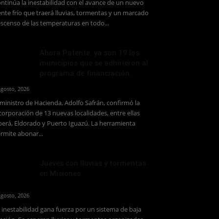
ntinúa la inestabilidad con el avance de un nuevo
ente frío que traerá lluvias, tormentas y un marcado
scenso de las temperaturas en todo...
Ahora Patente: ya son 19 los
municipios que se adhirieron al
programa de financiación...
agosto, 2026
 ministro de Hacienda, Adolfo Safrán, confirmó la
corporación de 13 nuevas localidades, entre ellas
erá, Eldorado y Puerto Iguazú. La herramienta
rmite abonar...
Jueves con lluvias y tormentas
en Misiones
agosto, 2026
 inestabilidad gana fuerza por un sistema de baja