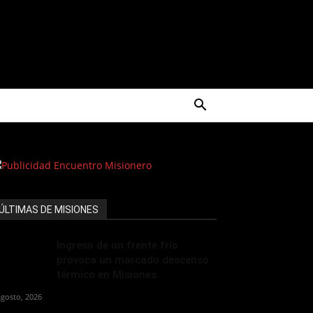
ÚLTIMAS DE MISIONES
Ingreso de un frente frío
provoca un marcado descenso
térmico en Misiones
agosto, 2026