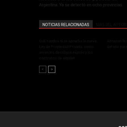
Argentina: Ya se detectó en ocho provincias
NOTICIAS RELACIONADAS
MÁS DEL AUTOR
Qué cambia si se aprueba la nueva
Abrieron la
Ley de Propiedad Privada: cómo
del año par
serán los desalojos exprés y los
contratos de alquiler