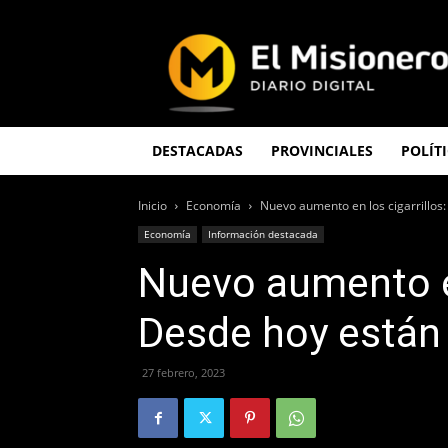
El
Misionero
DESTACADAS
PROVINCIALES
POLÍT
Inicio
Economía
Nuevo aumento en los cigarrillos
Economía
Información destacada
Nuevo aumento en
Desde hoy están
27 febrero, 2023