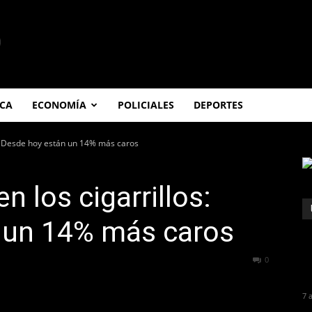
ICA
ECONOMÍA
POLICIALES
DEPORTES
: Desde hoy están un 14% más caros
 los cigarrillos:
 un 14% más caros
417
0
7 