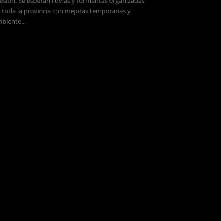
esión. Se esperan lluvias y tormentas organizadas
 toda la provincia con mejoras temporarias y
biente...