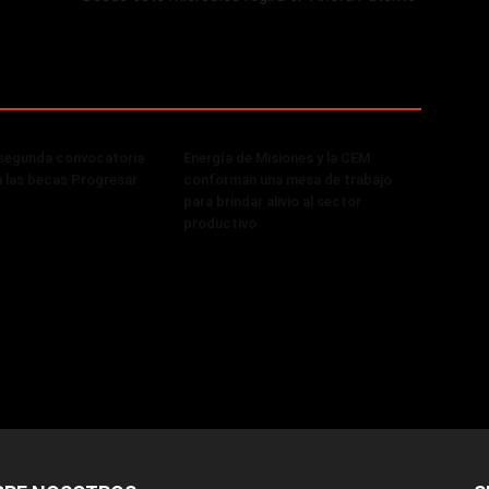
 segunda convocatoria
Energía de Misiones y la CEM
a las becas Progresar
conforman una mesa de trabajo
para brindar alivio al sector
productivo