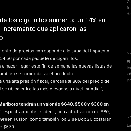
Co
fr
de
o de los cigarrillos aumenta un 14% en
 incremento que aplicaron las
o.
mento de precios corresponde a la suba del Impuesto
6 
54,56 por cada paquete de cigarrillos.
El
a hacer llegar este fin de semana las nuevas listas de
in
 también se comercializa el producto.
Ob
pe
a una alta presión fiscal, cercana al 80% del precio de
l se ubica entre los más elevados a nivel mundial”,
os Marlboro tendrán un valor de $640, $560 y $360 en
2
respectivamente, es decir, una actualización de $80,
6 
 Green Fusion, como también los Blue Box 20 costarán
La
de $570.