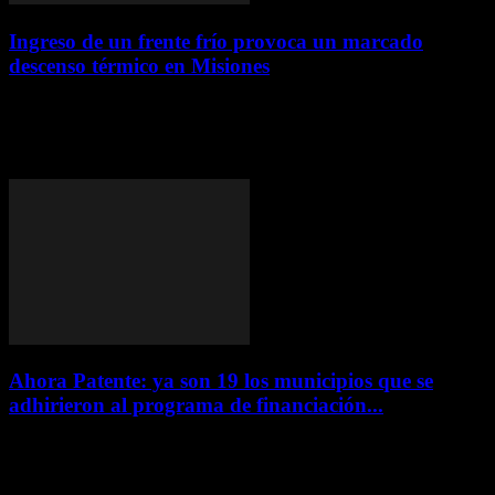
Ingreso de un frente frío provoca un marcado
descenso térmico en Misiones
7 agosto, 2026
Continúa la inestabilidad con el avance de un nuevo frente frío que
traerá lluvias, tormentas y un marcado descenso de las temperaturas
en todo...
Ahora Patente: ya son 19 los municipios que se
adhirieron al programa de financiación...
6 agosto, 2026
El ministro de Hacienda, Adolfo Safrán, confirmó la incorporación
de 13 nuevas localidades, entre ellas Oberá, Eldorado y Puerto