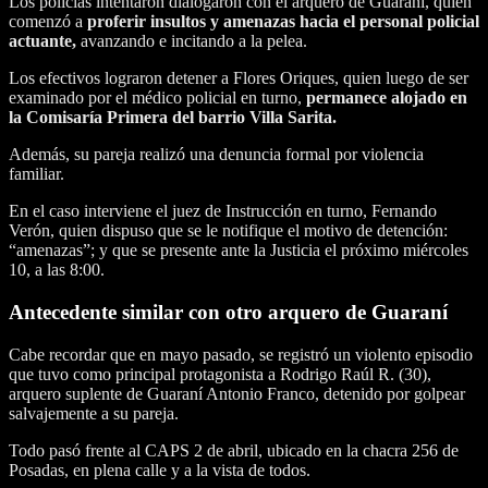
Los policías intentaron dialogaron con el arquero de Guaraní, quien
comenzó a
proferir insultos y amenazas hacia el personal policial
actuante,
avanzando e incitando a la pelea.
Los efectivos lograron detener a Flores Oriques, quien luego de ser
examinado por el médico policial en turno,
permanece alojado en
la Comisaría Primera del barrio Villa Sarita.
Además, su pareja realizó una denuncia formal por violencia
familiar.
En el caso interviene el juez de Instrucción en turno, Fernando
Verón, quien dispuso que se le notifique el motivo de detención:
“amenazas”; y que se presente ante la Justicia el próximo miércoles
10, a las 8:00.
Antecedente similar con otro arquero de Guaraní
Cabe recordar que en mayo pasado, se registró un violento episodio
que tuvo como principal protagonista a Rodrigo Raúl R. (30),
arquero suplente de Guaraní Antonio Franco, detenido por golpear
salvajemente a su pareja.
Todo pasó frente al CAPS 2 de abril, ubicado en la chacra 256 de
Posadas, en plena calle y a la vista de todos.