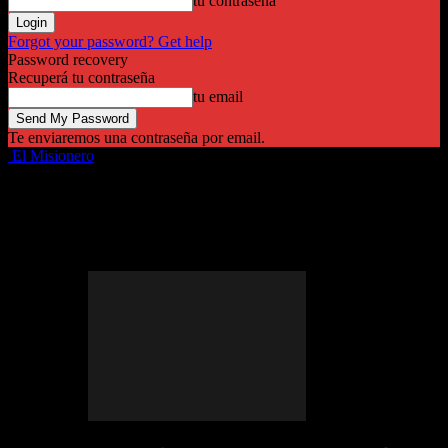
tu contraseña
Forgot your password? Get help
Password recovery
Recuperá tu contraseña
tu email
Te enviaremos una contraseña por email.
El Misionero
Destacadas
Provinciales
Política
Economía