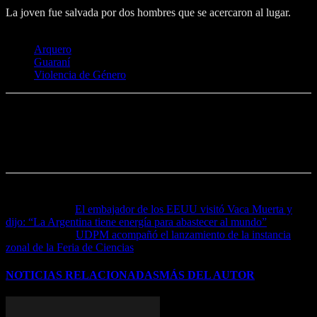
La joven fue salvada por dos hombres que se acercaron al lugar.
ETIQUETAS
Arquero
Guaraní
Violencia de Género
Noticia anterior
El embajador de los EEUU visitó Vaca Muerta y
dijo: “La Argentina tiene energía para abastecer al mundo”
Próxima noticia
UDPM acompañó el lanzamiento de la instancia
zonal de la Feria de Ciencias
NOTICIAS RELACIONADAS
MÁS DEL AUTOR