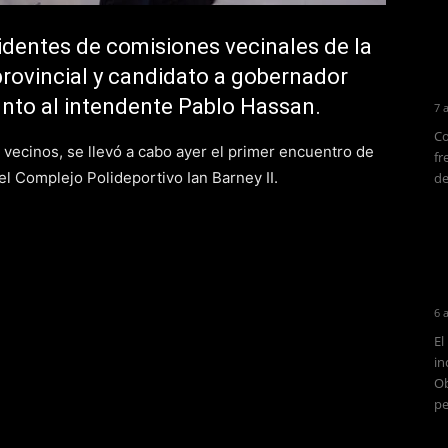
sidentes de comisiones vecinales de la
provincial y candidato a gobernador
junto al intendente Pablo Hassan.
7 
Co
 vecinos, se llevó a cabo ayer el primer encuentro de
fr
el Complejo Polideportivo Ian Barney II.
de
6 
El
in
Ob
pe