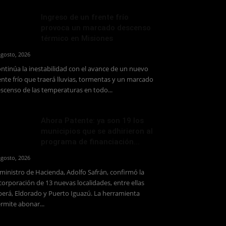
Ingreso de un frente frío
provoca un marcado descenso
térmico en Misiones
agosto, 2026
ntinúa la inestabilidad con el avance de un nuevo
ente frío que traerá lluvias, tormentas y un marcado
scenso de las temperaturas en todo...
Ahora Patente: ya son 19 los
municipios que se adhirieron al
programa de financiación...
agosto, 2026
 ministro de Hacienda, Adolfo Safrán, confirmó la
corporación de 13 nuevas localidades, entre ellas
erá, Eldorado y Puerto Iguazú. La herramienta
rmite abonar...