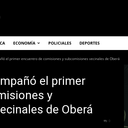
ICA
ECONOMÍA
POLICIALES
DEPORTES
ó el primer encuentro de comisiones y subcomisiones vecinales de Oberá
mpañó el primer
misiones y
ecinales de Oberá
374
0