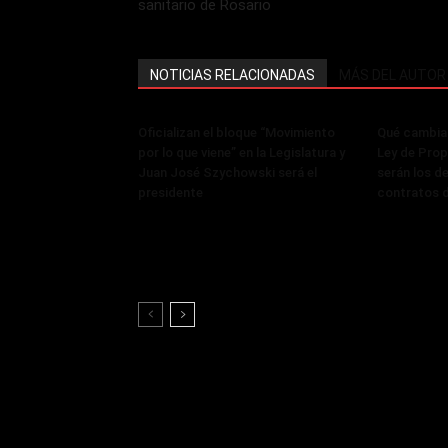
sanitario de Rosario
NOTICIAS RELACIONADAS
MÁS DEL AUTOR
Oficializan el bloque “Movimiento
Qué cambia 
por lo que viene” en la Legislatura y
Ley de Prop
Juan José Szychowski será el
serán los de
presidente
contratos d