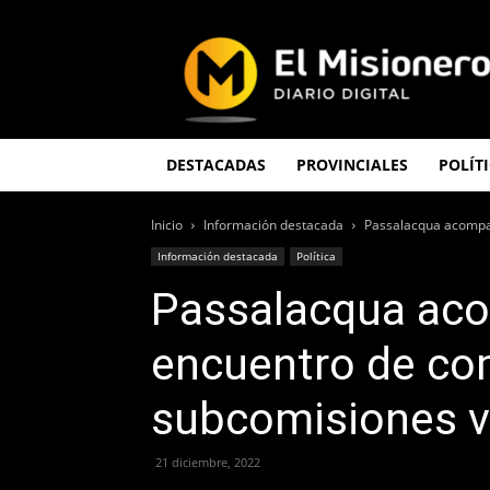
El
Misionero
DESTACADAS
PROVINCIALES
POLÍT
Inicio
Información destacada
Passalacqua acompañ
Información destacada
Política
Passalacqua aco
encuentro de co
subcomisiones v
21 diciembre, 2022