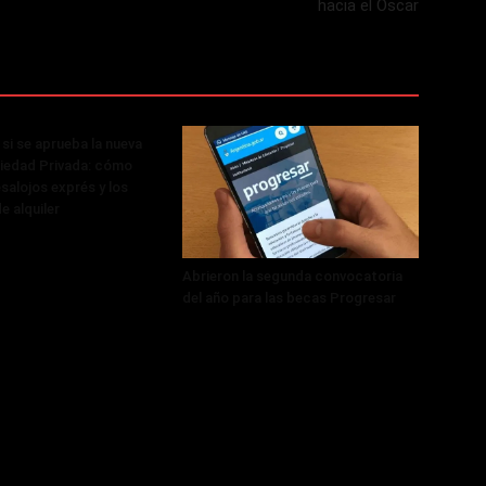
hacia el Oscar
si se aprueba la nueva
iedad Privada: cómo
salojos exprés y los
e alquiler
Abrieron la segunda convocatoria
del año para las becas Progresar