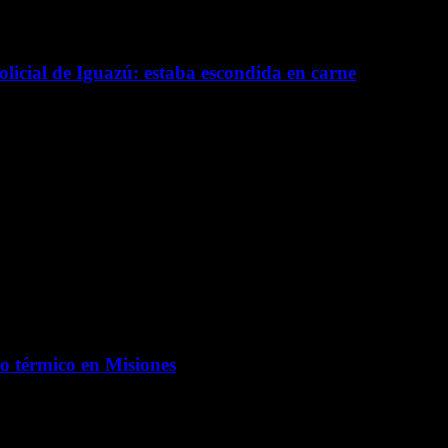
licial de Iguazú: estaba escondida en carne
o térmico en Misiones
aerá lluvias, tormentas y un marcado descenso de las temperaturas en tod