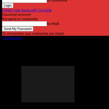
tu contraseña
Forgot your password? Get help
Password recovery
Recuperá tu contraseña
tu email
Te enviaremos una contraseña por email.
El Misionero
Destacadas
Provinciales
Política
Economía