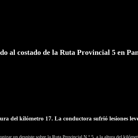
ando al costado de la...
ndo al costado de la Ruta Provincial 5 en P
tura del kilómetro 17. La conductora sufrió lesiones leve
nizar un despiste sobre la Ruta Provincial N.º 5, a la altura del kilóm