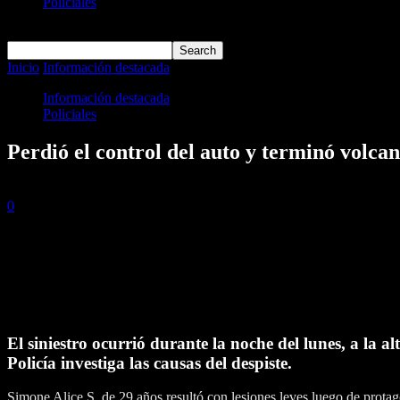
Policiales
Deportes
Inicio
Información destacada
Perdió el control del auto y terminó volc
Información destacada
Policiales
Perdió el control del auto y terminó volca
7 julio, 2026
0
51
El siniestro ocurrió durante la noche del lunes, a la al
Policía investiga las causas del despiste.
Simone Alice S. de 29 años resultó con lesiones leves luego de protago