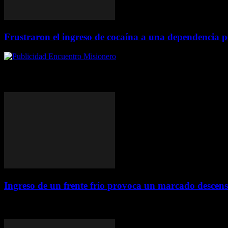
Frustraron el ingreso de cocaína a una dependencia po
ÚLTIMAS DE MISIONES
Ingreso de un frente frío provoca un marcado descens
7 agosto, 2026
Continúa la inestabilidad con el avance de un nuevo frente frío que tr