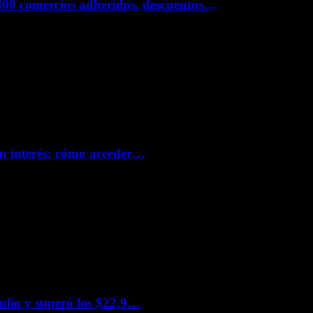
400 comercios adheridos, descuentos…
in interés: cómo acceder…
julio y superó los $22,9…