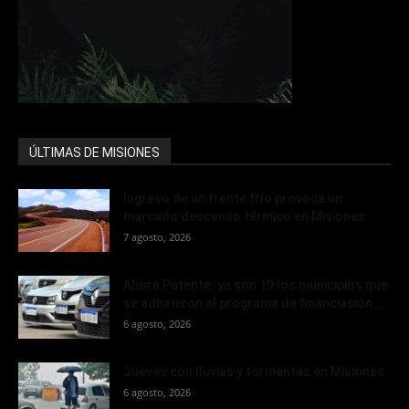
ÚLTIMAS DE MISIONES
Ingreso de un frente frío provoca un
marcado descenso térmico en Misiones
7 agosto, 2026
Ahora Patente: ya son 19 los municipios que
se adhirieron al programa de financiación...
6 agosto, 2026
Jueves con lluvias y tormentas en Misiones
6 agosto, 2026