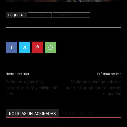
ETIQUETAS
Capacitación
Servicio Penitenciario
Noticia anterior
Próxima noticia
Posadas: desarrollo,
Moderna luminaria sobre el
infraestructura y calidad de
puente Garupá garantiza más
vida
seguridad
NOTICIAS RELACIONADAS
MÁS DEL AUTOR