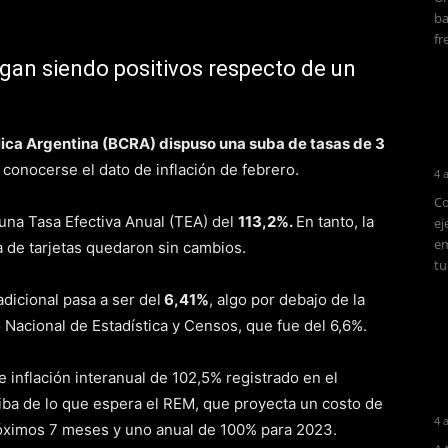
ba
fr
gan siendo positivos respecto de un
lica Argentina (BCRA) dispuso una suba de tasas de 3
s conocerse el dato de inflación de febrero.
4 
Co
 una Tasa Efectiva Anual (TEA) del
113,2%.
En tanto, la
ej
em
la de tarjetas quedaron sin cambios.
tu
adicional pasa a ser del
6,41%
, algo por debajo de la
to Nacional de Estadística y Censos, que fue del 6,6%.
 inflación interanual de 102,5% registrado en el
ba de lo que espera el REM, que proyecta un costo de
4 
óximos 7 meses y uno anual de 100% para 2023.