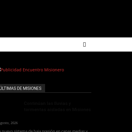
ÚLTIMAS DE MISIONES
Continúan las lluvias y
tormentas aisladas en Misiones
agosto, 2026
 nuevo sistema de baja presión en capas medias y