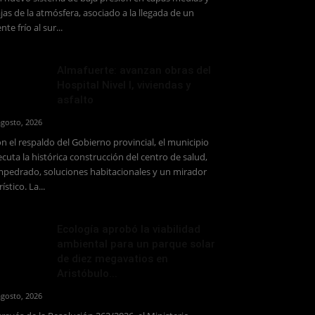
jas de la atmósfera, asociado a la llegada de un
ente frío al sur...
Almafuerte: avanzan obras del
Hospital Nivel I, viviendas y
asfalto
agosto, 2026
n el respaldo del Gobierno provincial, el municipio
ecuta la histórica construcción del centro de salud,
pedrado, soluciones habitacionales y un mirador
rístico. La...
Ecología aprobó la viabilidad
ambiental para un parque solar
de diez megavatios en
Aristóbulo...
agosto, 2026