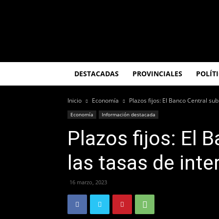
El
Misionero
DESTACADAS
PROVINCIALES
POLÍT
Inicio
Economía
Plazos fijos: El Banco Central sub
Economía
Información destacada
Plazos fijos: El 
las tasas de inte
16 marzo, 2023