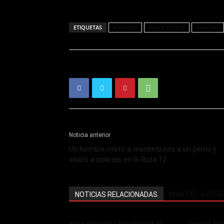
ETIQUETAS
Aumento
Banco Central
Intereses
Noticia anterior
Un hombre mató a machetazos a un perro y
atacó a policías en la Ruta 12
NOTICIAS RELACIONADAS
MÁS DEL AUTOR
Boca enfrenta a Estudiantes en
Guaraní lan