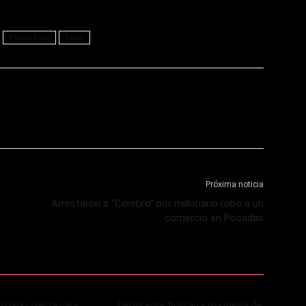
Plazos Fijos
Tasas
Próxima noticia
Arrestaron a “Cerebro” por millonario robo a un
comercio en Posadas
zó una colecta para
San Vicente: buscan a una menor de