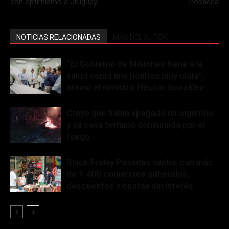
con optimismo a Uruguay
Posadas
NOTICIAS RELACIONADAS
MÁS DEL AUTOR
“El Gobierno de Misiones tiene a la
salud como una política muy clara”,
afirmó el ministro Héctor González
Creyó que había apagado un cigarrillo
y su casa terminó consumida por el
fuego
Black Friday Posadas vuelve con más
de 1.400 comercios adheridos,
descuentos y cuotas sin interés