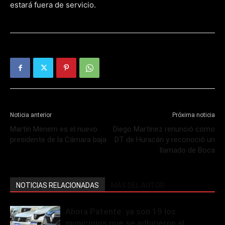
estará fuera de servicio.
Noticia anterior
Próxima noticia
Martín Menem es el nuevo
Diego Martínez renunció como
presidente de la Cámara baja
DT de Huracán y reconoció un
llamado de Boca
NOTICIAS RELACIONADAS
MÁS DEL AUTOR
Ahora Patente: ya son 19 los
municipios que se adhirieron al