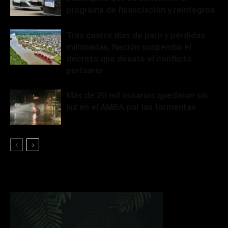
programa de financiación y reintegros
Tras cuatro días de paro y pérdidas
millonarias, Nación suspendió el
decreto que desató el conflicto
portuario
Más de 20 mil usuarios quedaron sin
luz en el AMBA por las tormentas