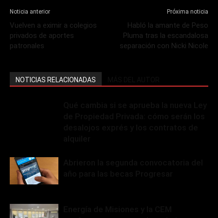
Noticia anterior
Próxima noticia
Vuelven a eximir a colegios
Habló la amante de Peso
privados de aportes
Pluma tras la escandalosa
patronales
separación con Nicki Nicole
NOTICIAS RELACIONADAS
MÁS DEL AUTOR
Qué cambia si se aprueba la nueva Ley
de Propiedad Privada: cómo serán los
desalojos exprés y los contratos de
alquiler
Abrieron la segunda convocatoria del
año para las becas Progresar
Energía de Misiones y la CEM