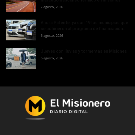
7 agosto, 2026
Ahora Patente: ya son 19 los municipios que
se adhirieron al programa de financiación...
6 agosto, 2026
Jueves con lluvias y tormentas en Misiones
6 agosto, 2026