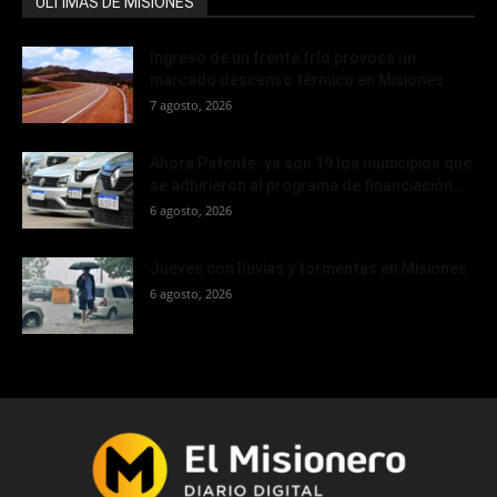
ÚLTIMAS DE MISIONES
Ingreso de un frente frío provoca un
marcado descenso térmico en Misiones
7 agosto, 2026
Ahora Patente: ya son 19 los municipios que
se adhirieron al programa de financiación...
6 agosto, 2026
Jueves con lluvias y tormentas en Misiones
6 agosto, 2026