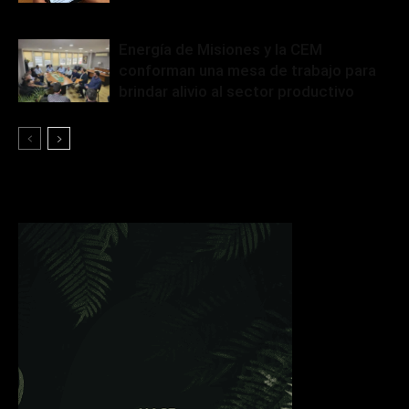
Energía de Misiones y la CEM
conforman una mesa de trabajo para
brindar alivio al sector productivo