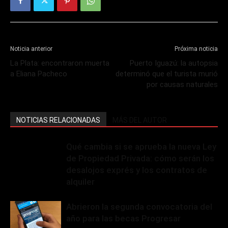
Noticia anterior
Próxima noticia
La Plata: encontraron muerta
Puerto Iguazú: la autopsia
a Eliana Pacheco
determinó que el turista murió
por causas naturales
NOTICIAS RELACIONADAS
MÁS DEL AUTOR
Qué cambia si se aprueba la nueva Ley
de Propiedad Privada: cómo serán los
desalojos exprés y los contratos de
alquiler
Abrieron la segunda convocatoria del
año para las becas Progresar