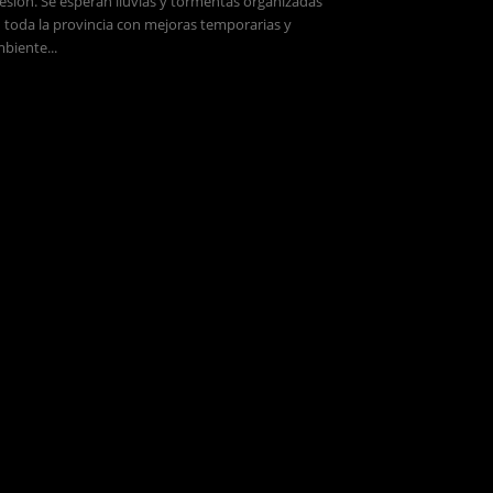
esión. Se esperan lluvias y tormentas organizadas
 toda la provincia con mejoras temporarias y
biente...