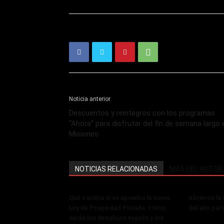
Noticia anterior
Descuentos y reintegros con los programas
“Ahora” para disfrutar del fin de semana largo 
Misiones
NOTICIAS RELACIONADAS
MÁS DEL AUTOR
Qué cambia si se aprueba la nueva
Abrieron la
Ley de Propiedad Privada: cómo
del año par
serán los desalojos exprés y los