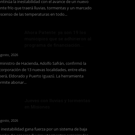
ntinúa la inestabilidad con el avance de un nuevo
ente frío que traerá lluvias, tormentas y un marcado
scenso de las temperaturas en todo...
Ahora Patente: ya son 19 los
municipios que se adhirieron al
programa de financiación...
agosto, 2026
 ministro de Hacienda, Adolfo Safrán, confirmó la
corporación de 13 nuevas localidades, entre ellas
erá, Eldorado y Puerto Iguazú. La herramienta
rmite abonar...
Jueves con lluvias y tormentas
en Misiones
agosto, 2026
 inestabilidad gana fuerza por un sistema de baja