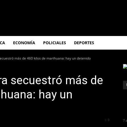
ICA
ECONOMÍA
POLICIALES
DEPORTES
secuestró más de 460 kilos de marihuana: hay un detenido
ra secuestró más de
ihuana: hay un
353
0
7 