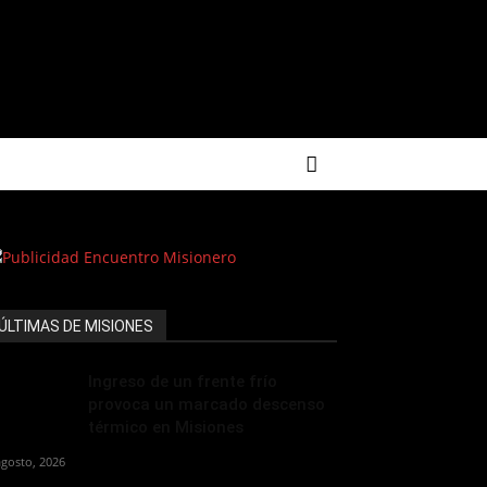
ÚLTIMAS DE MISIONES
Ingreso de un frente frío
provoca un marcado descenso
térmico en Misiones
agosto, 2026