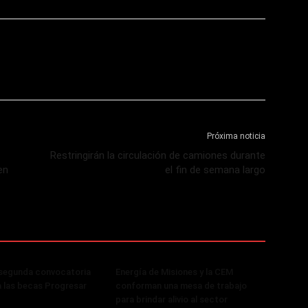
Próxima noticia
Restringirán la circulación de camiones durante
en
el fin de semana largo
 segunda convocatoria
Energía de Misiones y la CEM
a las becas Progresar
conforman una mesa de trabajo
para brindar alivio al sector