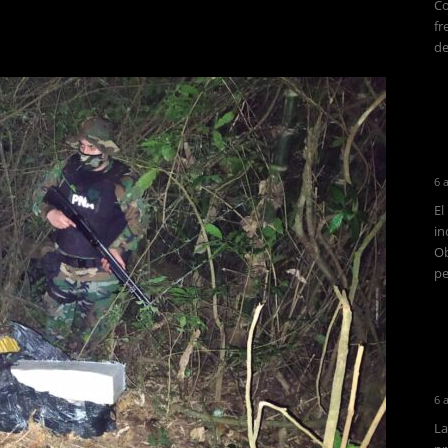
Co
fr
de
6 
El
in
Ob
pe
6 
La