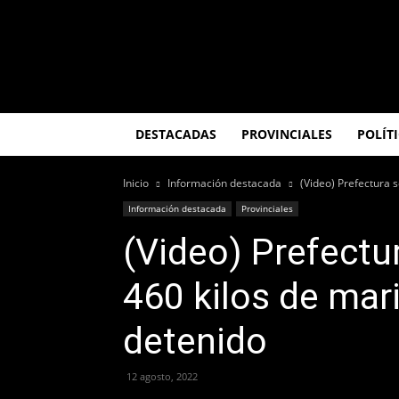
El
Misionero
DESTACADAS
PROVINCIALES
POLÍT
Inicio
Información destacada
(Video) Prefectura 
Información destacada
Provinciales
(Video) Prefectu
460 kilos de mar
detenido
12 agosto, 2022