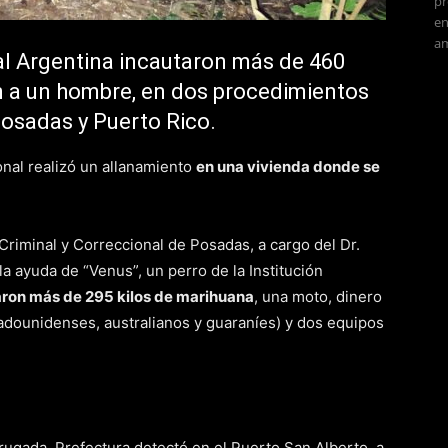
pr
en
am
al Argentina incautaron más de 460
n a un hombre, en dos procedimientos
Posadas y Puerto Rico.
sonal realizó un allanamiento
en una vivienda donde se
Criminal y Correccional de Posadas, a cargo del Dr.
 la ayuda de “Venus”, un perro de la Institución
aron más de 295 kilos de marihuana
, una moto, dinero
stadounidenses, australianos y guaraníes) y dos equipos
rugada, Prefectura detectó en el Puerto San Alberto, a