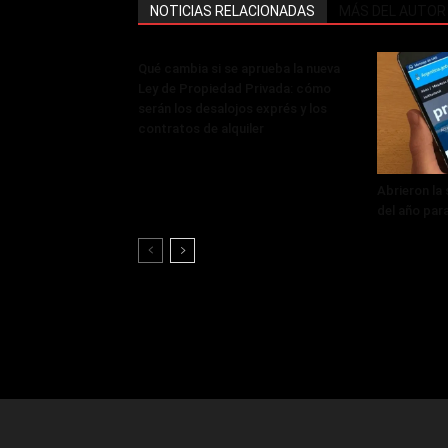
NOTICIAS RELACIONADAS
MÁS DEL AUTOR
Qué cambia si se aprueba la nueva
Ley de Propiedad Privada: cómo
serán los desalojos exprés y los
contratos de alquiler
Abrieron la
del año par