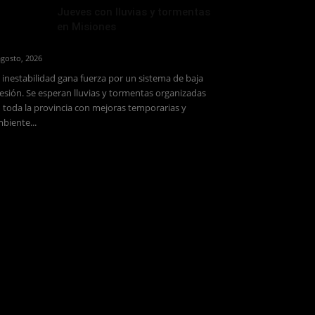
Jueves con lluvias y tormentas
en Misiones
agosto, 2026
 inestabilidad gana fuerza por un sistema de baja
esión. Se esperan lluvias y tormentas organizadas
 toda la provincia con mejoras temporarias y
biente...