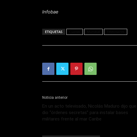
Infobae
ETIQUETAS
Cuotas
Mundial
Televisores
Noticia anterior
En un acto televisado, Nicolás Maduro dijo que
dio “órdenes secretas” para instalar bases
militares frente al mar Caribe