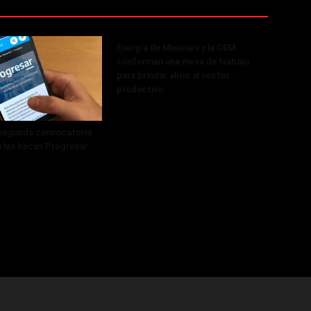
Energía de Misiones y la CEM
conforman una mesa de trabajo
para brindar alivio al sector
productivo
 segunda convocatoria
a las becas Progresar