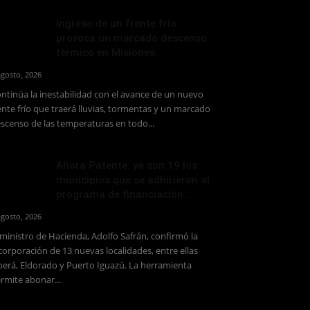
Ingreso de un frente frío
provoca un marcado descenso
térmico en Misiones
agosto, 2026
ntinúa la inestabilidad con el avance de un nuevo
ente frío que traerá lluvias, tormentas y un marcado
scenso de las temperaturas en todo...
Ahora Patente: ya son 19 los
municipios que se adhirieron al
programa de financiación...
agosto, 2026
 ministro de Hacienda, Adolfo Safrán, confirmó la
corporación de 13 nuevas localidades, entre ellas
erá, Eldorado y Puerto Iguazú. La herramienta
rmite abonar...