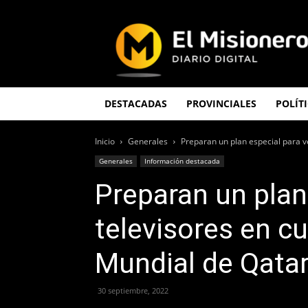
El
Misionero
DESTACADAS
PROVINCIALES
POLÍT
Inicio
Generales
Preparan un plan especial para ve
Generales
Información destacada
Preparan un plan
televisores en c
Mundial de Qata
30 septiembre, 2022