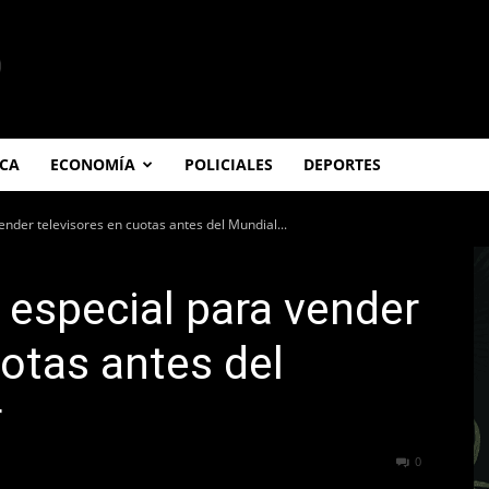
ICA
ECONOMÍA
POLICIALES
DEPORTES
nder televisores en cuotas antes del Mundial...
 especial para vender
uotas antes del
r
337
0