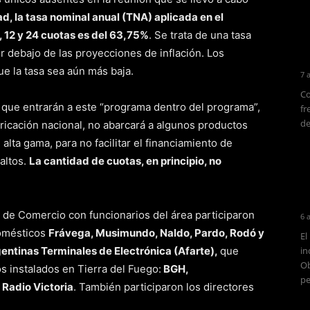
ad, la tasa nominal anual (TNA) aplicada en el
, 12 y 24 cuotas es del 63,75%
. Se trata de una tasa
 debajo de las proyecciones de inflación. Los
que la tasa sea aún más baja.
7 
Co
 que entrarán a este “programa dentro del programa”,
fr
de
icación nacional, no abarcará a algunos productos
lta gama, para no facilitar el financiamiento de
altos.
La cantidad de cuotas, en principio, no
a de Comercio con funcionarios del área participaron
6 
domésticos
Frávega, Musimundo, Naldo, Pardo, Rodó y
El
entinas Terminales de Electrónica (Afarte),
que
in
Ob
s instalados en Tierra del Fuego:
BGH,
pe
 Radio Victoria
. También participaron los directores