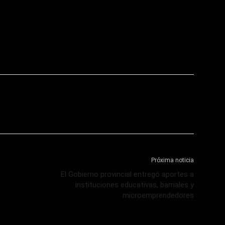
Próxima noticia
El Gobierno provincial entregó aportes a
instituciones educativas, barriales y
microemprendedores