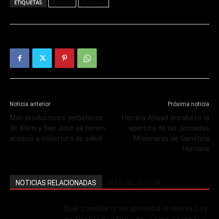
ETIQUETAS
Energía
Subsidio
Noticia anterior
Próxima noticia
Más productores yerbateros
Herrera Ahuad encabezó la
de Alem y San José ya tienen
apertura de las Jornadas
acceso a cobertura de salud
Misioneras de Genética
Humana
NOTICIAS RELACIONADAS
MÁS DEL AUTOR
Qué cambia si se aprueba la nueva Ley