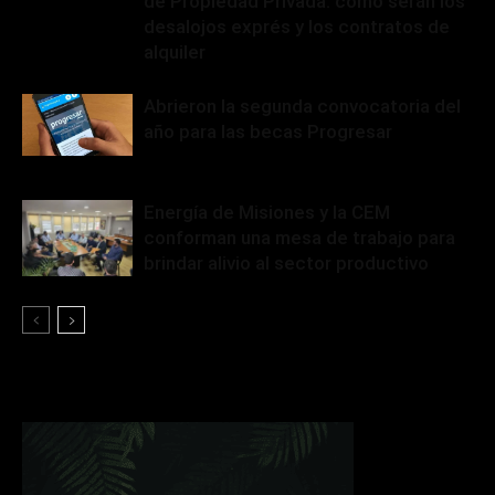
de Propiedad Privada: cómo serán los
desalojos exprés y los contratos de
alquiler
Abrieron la segunda convocatoria del
año para las becas Progresar
Energía de Misiones y la CEM
conforman una mesa de trabajo para
brindar alivio al sector productivo