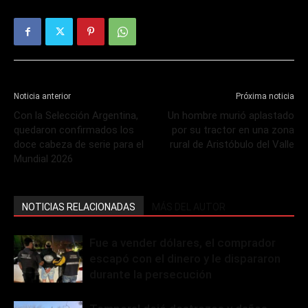
Noticia anterior
Próxima noticia
Con la Selección Argentina,
Un hombre murió aplastado
quedaron confirmados los
por su tractor en una zona
doce cabeza de serie para el
rural de Aristóbulo del Valle
Mundial 2026
NOTICIAS RELACIONADAS
MÁS DEL AUTOR
Fue a vender dólares, el comprador
escapó con el dinero y le dispararon
durante la persecución