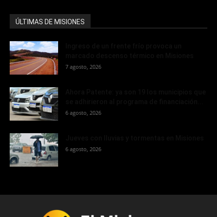
ÚLTIMAS DE MISIONES
Ingreso de un frente frío provoca un
marcado descenso térmico en Misiones
7 agosto, 2026
Ahora Patente: ya son 19 los municipios que
se adhirieron al programa de financiación...
6 agosto, 2026
Jueves con lluvias y tormentas en Misiones
6 agosto, 2026