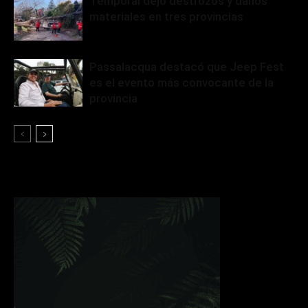
Temporal dejó destrozos y daños
materiales en tres provincias
Passalacqua destacó que Jeep Fest
es el evento más convocante de la
provincia