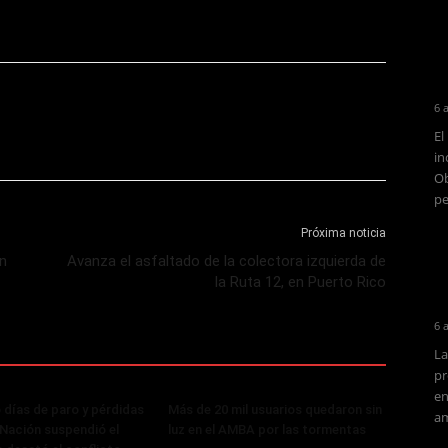
6 
El
in
Ob
pe
Próxima noticia
ón
Avanza el asfaltado de la colectora izquierda de
la Ruta 12, en Puerto Rico
6 
La
pr
en
 días de paro y pérdidas
Más de 20 mil usuarios quedaron sin
am
, Nación suspendió el
luz en el AMBA por las tormentas