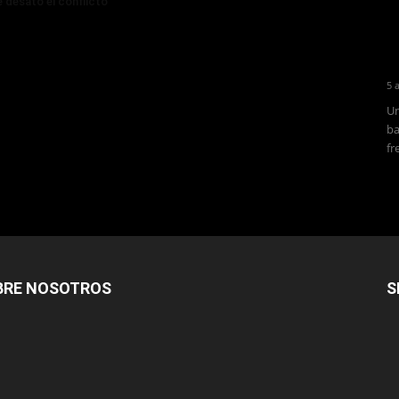
 desató el conflicto
5 
Un
ba
fr
BRE NOSOTROS
S