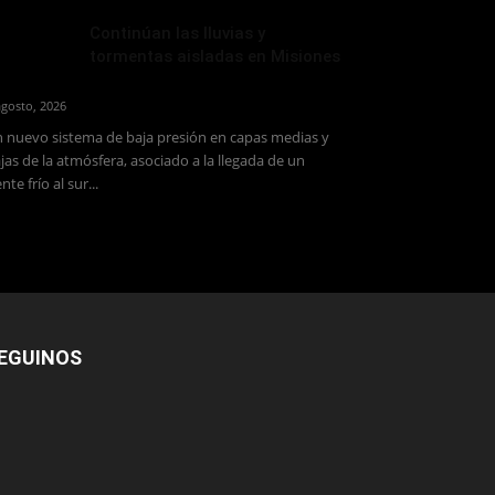
Continúan las lluvias y
tormentas aisladas en Misiones
agosto, 2026
 nuevo sistema de baja presión en capas medias y
jas de la atmósfera, asociado a la llegada de un
ente frío al sur...
EGUINOS