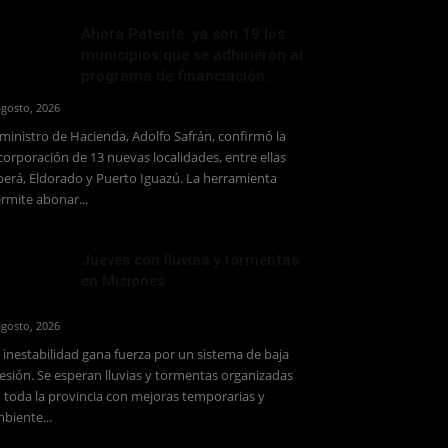
Ahora Patente: ya son 19 los
municipios que se adhirieron al
programa de financiación...
agosto, 2026
 ministro de Hacienda, Adolfo Safrán, confirmó la
corporación de 13 nuevas localidades, entre ellas
erá, Eldorado y Puerto Iguazú. La herramienta
rmite abonar...
Jueves con lluvias y tormentas
en Misiones
agosto, 2026
 inestabilidad gana fuerza por un sistema de baja
esión. Se esperan lluvias y tormentas organizadas
 toda la provincia con mejoras temporarias y
biente...