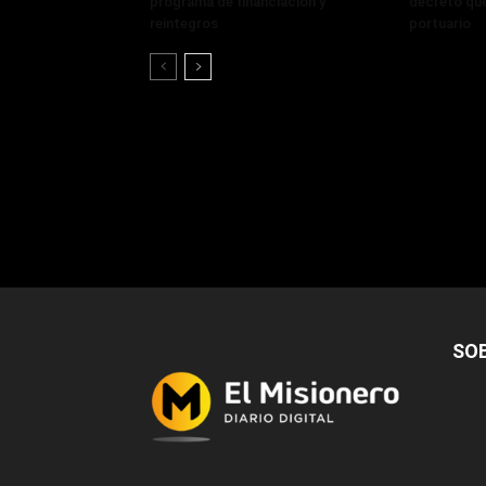
programa de financiación y
decreto que
reintegros
portuario
SO