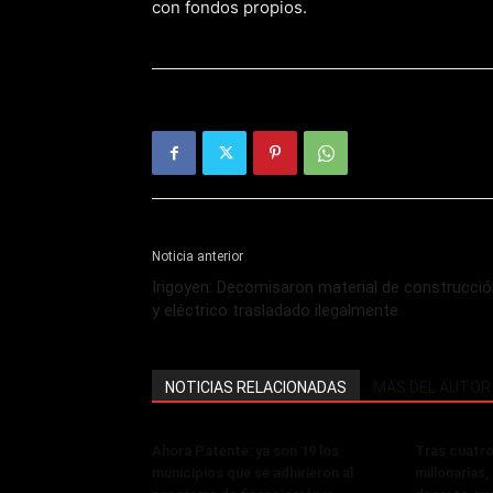
con fondos propios.
Noticia anterior
Irigoyen: Decomisaron material de construcci
y eléctrico trasladado ilegalmente
NOTICIAS RELACIONADAS
MÁS DEL AUTOR
Ahora Patente: ya son 19 los
Tras cuatro
municipios que se adhirieron al
millonarias