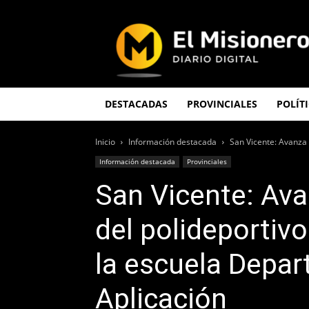
El
Misionero
DESTACADAS
PROVINCIALES
POLÍT
Inicio
Información destacada
San Vicente: Avanza 
Información destacada
Provinciales
San Vicente: Ava
del polideportiv
la escuela Depa
Aplicación