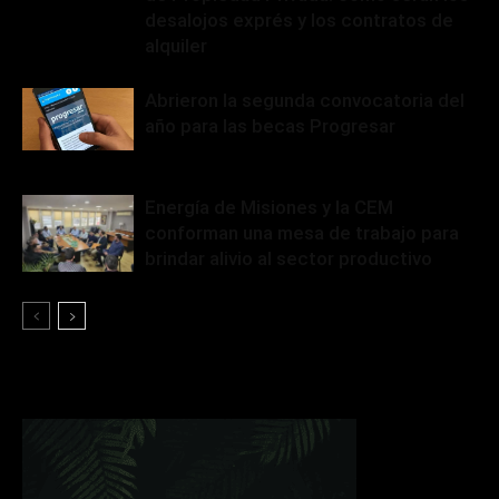
desalojos exprés y los contratos de
alquiler
Abrieron la segunda convocatoria del
año para las becas Progresar
Energía de Misiones y la CEM
conforman una mesa de trabajo para
brindar alivio al sector productivo