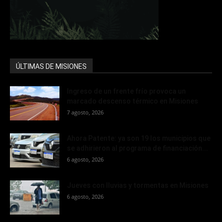
ÚLTIMAS DE MISIONES
Ingreso de un frente frío provoca un
marcado descenso térmico en Misiones
7 agosto, 2026
Ahora Patente: ya son 19 los municipios que
se adhirieron al programa de financiación...
6 agosto, 2026
Jueves con lluvias y tormentas en Misiones
6 agosto, 2026