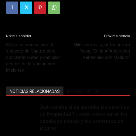
Noticia anterior
Próxima noticia
Safrán se reunió con el
Milei volvió a apuntar contra
segundo de Caputo para
Tapia: “En la AFA parecen
concretar obras y cancelar
Venezuela con Maduro”
deudas de la Nación con
Misiones
NOTICIAS RELACIONADAS
MÁS DEL AUTOR
Qué cambia si se aprueba la nueva Ley
de Propiedad Privada: cómo serán los
desalojos exprés y los contratos de
alquiler