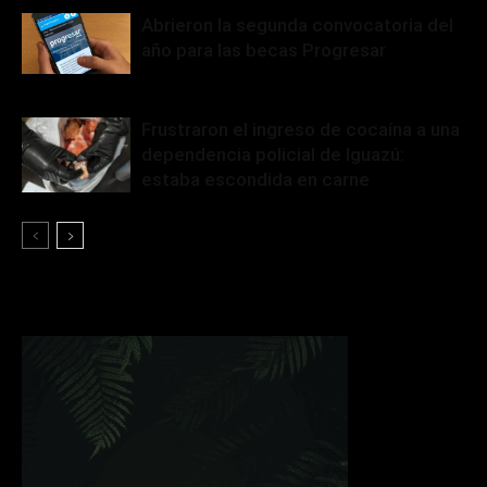
Abrieron la segunda convocatoria del
año para las becas Progresar
Frustraron el ingreso de cocaína a una
dependencia policial de Iguazú:
estaba escondida en carne