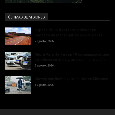
ÚLTIMAS DE MISIONES
Ingreso de un frente frío provoca un
marcado descenso térmico en Misiones
7 agosto, 2026
Ahora Patente: ya son 19 los municipios que
se adhirieron al programa de financiación...
6 agosto, 2026
Jueves con lluvias y tormentas en Misiones
6 agosto, 2026