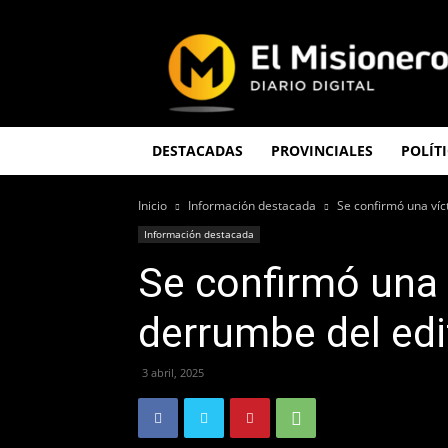
El
Misionero
DESTACADAS
PROVINCIALES
POLÍT
Inicio
Información destacada
Se confirmó una víc
Información destacada
Se confirmó una v
derrumbe del edi
3 abril, 2025