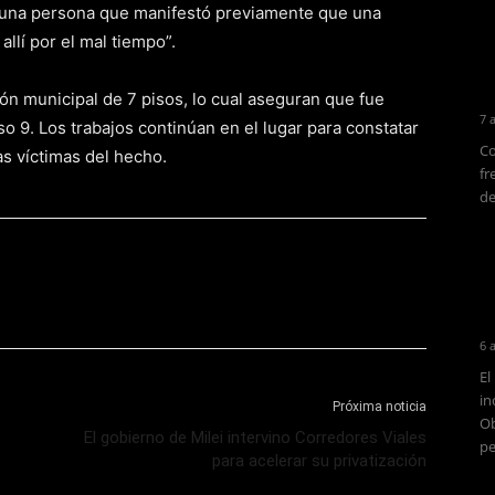
y una persona que manifestó previamente que una
allí por el mal tiempo”.
ción municipal de 7 pisos, lo cual aseguran que fue
7 
o 9. Los trabajos continúan en el lugar para constatar
Co
s víctimas del hecho.
fr
de
6 
El
in
Próxima noticia
Ob
El gobierno de Milei intervino Corredores Viales
pe
para acelerar su privatización