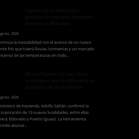
Ingreso de un frente frío
provoca un marcado descenso
térmico en Misiones
agosto, 2026
ntinúa la inestabilidad con el avance de un nuevo
ente frío que traerá lluvias, tormentas y un marcado
scenso de las temperaturas en todo...
Ahora Patente: ya son 19 los
municipios que se adhirieron al
programa de financiación...
agosto, 2026
 ministro de Hacienda, Adolfo Safrán, confirmó la
corporación de 13 nuevas localidades, entre ellas
erá, Eldorado y Puerto Iguazú. La herramienta
rmite abonar...