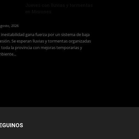
Jueves con lluvias y tormentas
en Misiones
agosto, 2026
 inestabilidad gana fuerza por un sistema de baja
esión. Se esperan lluvias y tormentas organizadas
 toda la provincia con mejoras temporarias y
biente...
EGUINOS