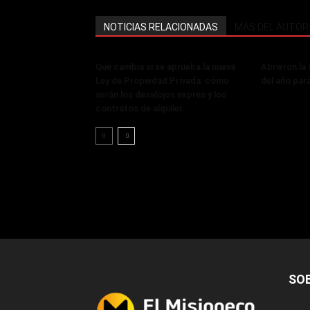
NOTICIAS RELACIONADAS
MÁS DEL AUTOR
Qué cambia si se aprueba la nueva
Abrieron la
Ley de Propiedad Privada: cómo
del año par
serán los desalojos exprés y los
contratos de alquiler
SO