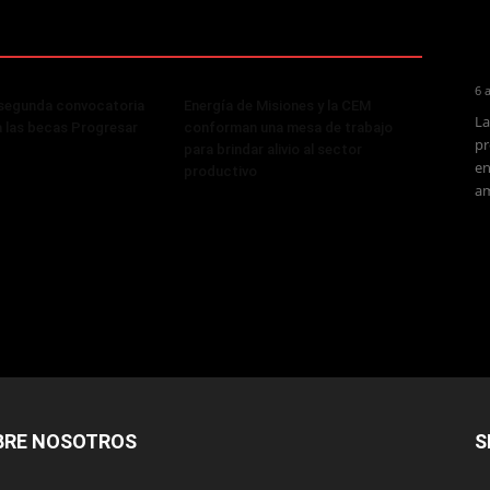
6 
 segunda convocatoria
Energía de Misiones y la CEM
La
a las becas Progresar
conforman una mesa de trabajo
pr
para brindar alivio al sector
en
productivo
am
BRE NOSOTROS
S