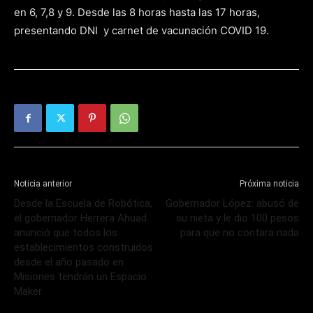
en 6, 7,8 y 9. Desde las 8 horas hasta las 17 horas,
presentando DNI y carnet de vacunación COVID 19.
Noticia anterior
Próxima noticia
Desde la Escuela de Robótica,
Gobernador López: abusó de
el gobernador Herrera Ahuad
su nieta y le dio 100 pesos
anunció que todos los
para que no contara nada
establecimientos construidos
desde el año pasado en
Misiones tendrán un Espacio
Maker