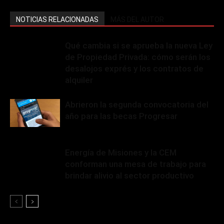
NOTICIAS RELACIONADAS
MÁS DEL AUTOR
Qué cambia si se aprueba la nueva Ley
de Propiedad Privada: cómo serán los
desalojos exprés y los contratos de
alquiler
Abrieron la segunda convocatoria del
año para las becas Progresar
Energía de Misiones y la CEM
conforman una mesa de trabajo para
brindar alivio al sector productivo