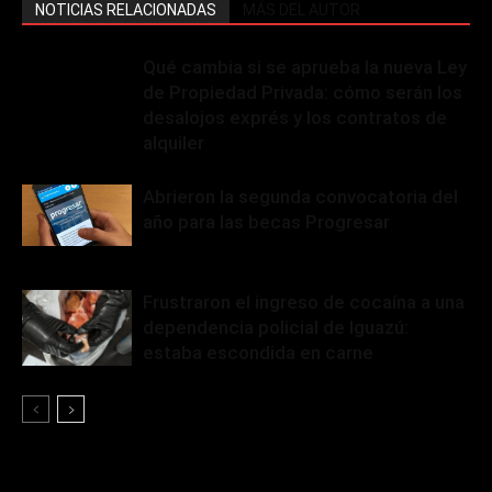
NOTICIAS RELACIONADAS
MÁS DEL AUTOR
Qué cambia si se aprueba la nueva Ley
de Propiedad Privada: cómo serán los
desalojos exprés y los contratos de
alquiler
Abrieron la segunda convocatoria del
año para las becas Progresar
Frustraron el ingreso de cocaína a una
dependencia policial de Iguazú:
estaba escondida en carne