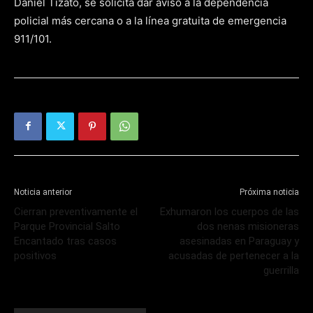
Daniel Tizato, se solicita dar aviso a la dependencia
policial más cercana o a la línea gratuita de emergencia
911/101.
Noticia anterior
Próxima noticia
Cierran preventivamente el
Exhumaron los cuerpos de las
Parque Provincial Salto
dos nenas misioneras
Encantado tras casos
asesinadas en Paraguay y
positivos
acusadas de pertenecer a la
guerrilla