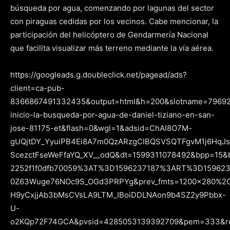
búsqueda por agua, comenzando por lagunas del sector
con piraguas cedidas por los vecinos. Cabe mencionar, la
participación del helicóptero de Gendarmería Nacional
que facilita visualizar más terreno mediante la vía aérea.
https://googleads.g.doubleclick.net/pagead/ads?
client=ca-pub-
8366867491332435&output=html&h=200&slotname=796921
inicio-la-busqueda-por-agua-de-daniel-tiziano-en-san-
jose-81175-et&flash=0&wgl=1&adsid=ChAI8O7M-
gUQjtDY_YyuiPB4Ei8A7m0QzARzgCIBQSVSQTFgvM1j6HqJs
ScezctFseWeFfaYQ_XV__odQ&dt=1599311078492&bpp=15&b
2252f1f0dfb70059%3AT%3D1596237187%3ART%3D15962
0Z63Wuge76NOc9S_OGd3PRPYg&prev_fmts=1200×280%2C0x
H9yCxjjAb3bMsCVsLA9LTM_IBoiDDLNAon9b4SZ2y9Pbbx-
U-
o2KQp72F74GCA&pvsid=4285053139392709&pem=333&re