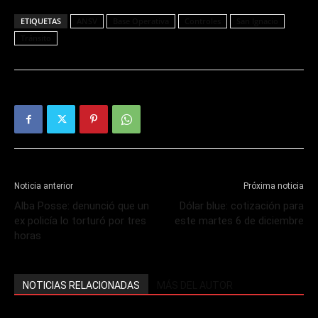
ETIQUETAS
ANSV
Base Operativa
Controles
San Ignacio
Tránsito
Noticia anterior
Próxima noticia
Alba Posse: denunció que un
Dólar blue: cotización para
ex policía lo torturó por tres
este martes 6 de diciembre
horas
NOTICIAS RELACIONADAS
MÁS DEL AUTOR