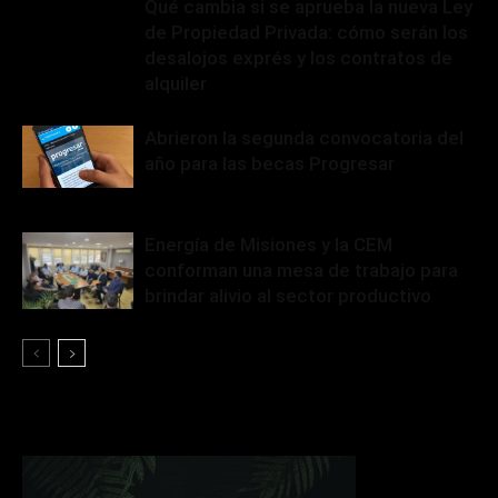
Qué cambia si se aprueba la nueva Ley
de Propiedad Privada: cómo serán los
desalojos exprés y los contratos de
alquiler
Abrieron la segunda convocatoria del
año para las becas Progresar
Energía de Misiones y la CEM
conforman una mesa de trabajo para
brindar alivio al sector productivo