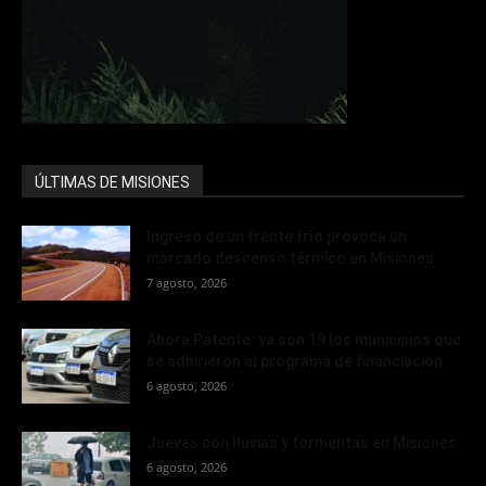
ÚLTIMAS DE MISIONES
Ingreso de un frente frío provoca un
marcado descenso térmico en Misiones
7 agosto, 2026
Ahora Patente: ya son 19 los municipios que
se adhirieron al programa de financiación...
6 agosto, 2026
Jueves con lluvias y tormentas en Misiones
6 agosto, 2026