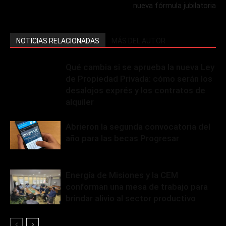
nueva fórmula jubilatoria
NOTICIAS RELACIONADAS
MÁS DEL AUTOR
Qué cambia si se aprueba la nueva Ley
de Propiedad Privada: cómo serán los
desalojos exprés y los contratos de
alquiler
Abrieron la segunda convocatoria del
año para las becas Progresar
Energía de Misiones y la CEM
conforman una mesa de trabajo para
brindar alivio al sector productivo