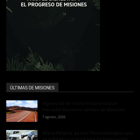
ÚLTIMAS DE MISIONES
Ingreso de un frente frío provoca un
marcado descenso térmico en Misiones
7 agosto, 2026
Ahora Patente: ya son 19 los municipios que
se adhirieron al programa de financiación...