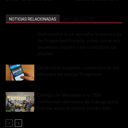
NOTICIAS RELACIONADAS
MÁS DEL AUTOR
Qué cambia si se aprueba la nueva Ley
de Propiedad Privada: cómo serán los
desalojos exprés y los contratos de
alquiler
Abrieron la segunda convocatoria del
año para las becas Progresar
Energía de Misiones y la CEM
conforman una mesa de trabajo para
brindar alivio al sector productivo