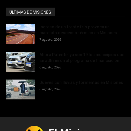
ÚLTIMAS DE MISIONES
Ingreso de un frente frío provoca un
marcado descenso térmico en Misiones
7 agosto, 2026
Ahora Patente: ya son 19 los municipios que
se adhirieron al programa de financiación...
6 agosto, 2026
Jueves con lluvias y tormentas en Misiones
6 agosto, 2026