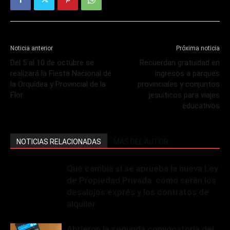
Noticia anterior
Próxima noticia
Del 5 al 10 de octubre se
Recuerdan gratuidad en
realizará la Fiesta Nacional de
ingresos a parques
la Orquídea y Provincial de la
provinciales y conjuntos
Flor
jesuíticos para viajes
educativos
NOTICIAS RELACIONADAS
MÁS DEL AUTOR
Qué cambia si se aprueba la nueva Ley
de Propiedad Privada: cómo serán los
desalojos exprés y los contratos de
alquiler
Abrieron la segunda convocatoria del