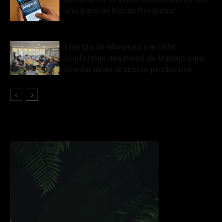
año para las becas Progresar
Energía de Misiones y la CEM
conforman una mesa de trabajo para
brindar alivio al sector productivo